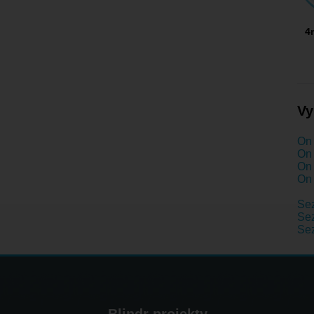
4
Vy
On 
On 
On 
On 
Se
Sez
Se