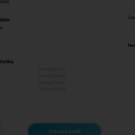
mori
Zap
edám
u
Nem
istika
Nevyplněno
Nevyplněno
Nevyplněno
Nevyplněno
Zobrazit profil