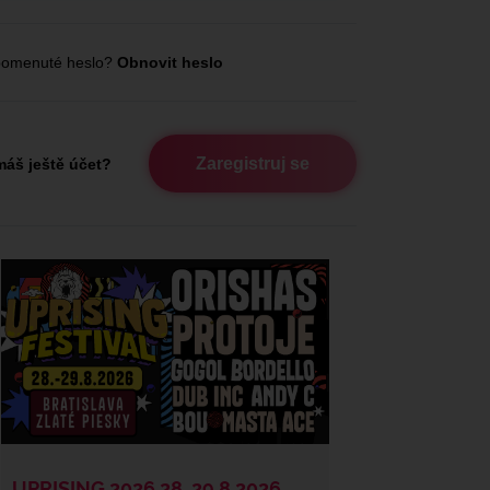
omenuté heslo?
Obnovit heslo
Zaregistruj se
áš ještě účet?