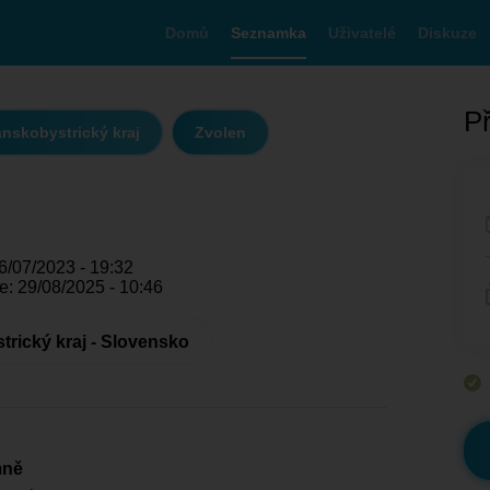
Domů
Seznamka
Uživatelé
Diskuze
Př
nskobystrický kraj
Zvolen
6/07/2023 - 19:32
e: 29/08/2025 - 10:46
rický kraj - Slovensko
mně