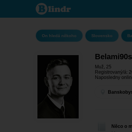
Belami90s - On
hledá někoho
Banskobystrický
kraj - Zvolen
On hledá někoho
Slovensko
Ba
Belami90s
Muž, 25
Registrovaný/á: 2
Naposledny onlin
Banskobyst
Něco o 