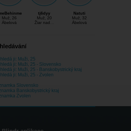
meBehinme
tj6dyy
Natuti
Muž
, 26
Muž
, 20
Muž
, 32
Ábelová
Žiar nad…
Ábelová
hledávání
hledá ji: Muži, 25
hledá ji: Muži, 25 - Slovensko
hledá ji: Muži, 25 - Banskobystrický kraj
hledá ji: Muži, 25 - Zvolen
znamka Slovensko
namka Banskobystrický kraj
znamka Zvolen