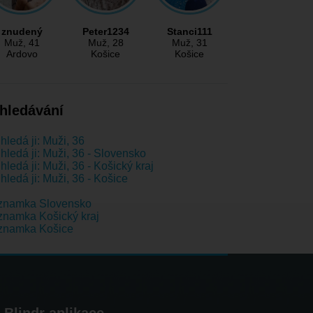
znudený
Peter1234
Stanci111
Muž
, 41
Muž
, 28
Muž
, 31
Ardovo
Košice
Košice
hledávání
hledá ji: Muži, 36
hledá ji: Muži, 36 - Slovensko
hledá ji: Muži, 36 - Košický kraj
hledá ji: Muži, 36 - Košice
znamka Slovensko
namka Košický kraj
znamka Košice