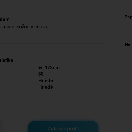
Zap
edám
časom možno niečo viac
Nem
istika
+/- 173cm
68
Hnedé
Hnedé
Zobrazit profil