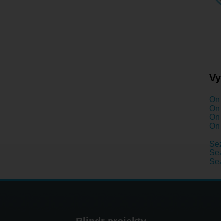
Vy
On 
On 
On 
On 
Se
Sez
Se