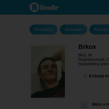
Brkox -
On
hledá ji
Košický
kraj -
Košice
On hledá ji
Slovensko
Košický 
Brkox
Muž, 36
Registrovaný/á: 2
Naposledny onlin
Košický kr
Něco o 