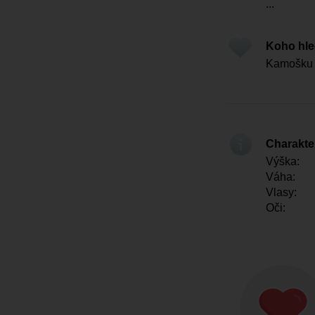
...
Koho hl
Kamošku 
Charakter
Výška:
Váha:
Vlasy:
Oči: