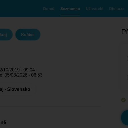
Domů
Seznamka
Uživatelé
Diskuze
Př
kraj
Košice
2/10/2019 - 09:04
e: 05/08/2026 - 06:53
aj - Slovensko
mně