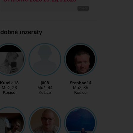
dobné inzeráty
Kumik.18
j008
Stephan14
Muž
, 26
Muž
, 44
Muž
, 35
Košice
Košice
Košice