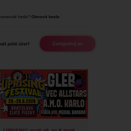
omenuté heslo?
Obnovit heslo
Zaregistruj se
áš ještě účet?