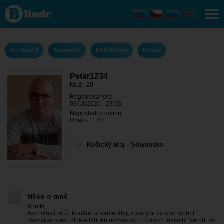
Peter1234
- On
hledá ji
Košický
kraj -
Košice
On hledá ji
Slovensko
Košický kraj
Košice
Peter1234
Muž, 28
Registrovaný/á:
03/10/2020 - 23:56
Naposledny online:
Dnes - 11:54
Košický kraj - Slovensko
Něco o mně
Ahojte,
Ako mladý muž, hľadám si kamarátky, s ktorými by som mohol
navzájom viesť dlhé a hlboké rozhovory o rôznych témach. Nerobi mi