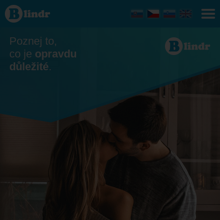
Seznamka
- On hledá
ji
Slovensko
Poznej to,
co je
opravdu
důležité
.