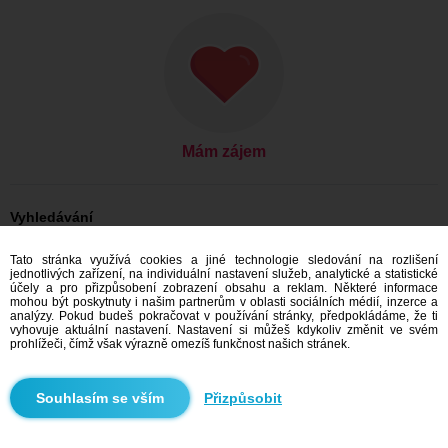
Mám zájem
Vyhledávání
On hledá ji: Muži, 34
Tato stránka využívá cookies a jiné technologie sledování na rozlišení
On hledá ji: Muži, 34 - Slovensko
jednotlivých zařízení, na individuální nastavení služeb, analytické a statistické
On hledá ji: Muži, 34 - Trnavský kraj
účely a pro přizpůsobení zobrazení obsahu a reklam. Některé informace
On hledá ji: Muži, 34 - Galanta
mohou být poskytnuty i našim partnerům v oblasti sociálních médií, inzerce a
analýzy. Pokud budeš pokračovat v používání stránky, předpokládáme, že ti
Seznamka Slovensko
vyhovuje aktuální nastavení. Nastavení si můžeš kdykoliv změnit ve svém
Seznamka Trnavský kraj
prohlížeči, čímž však výrazně omezíš funkčnost našich stránek.
Seznamka Galanta
Přizpůsobit
Doporučujeme