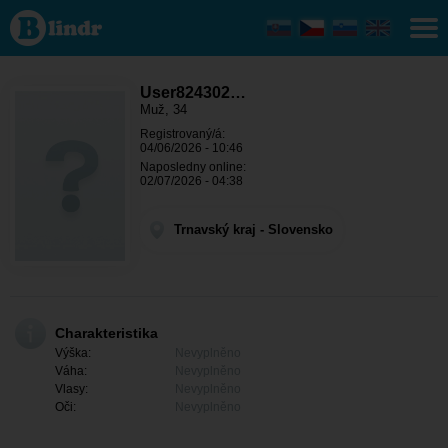
User824302350
- On hledá
někoho
Trnavský kraj -
Galanta
User824302…
Muž, 34
Registrovaný/á:
04/06/2026 - 10:46
Naposledny online:
02/07/2026 - 04:38
Trnavský kraj - Slovensko
Charakteristika
Výška:
Nevyplněno
Váha:
Nevyplněno
Vlasy:
Nevyplněno
Oči:
Nevyplněno