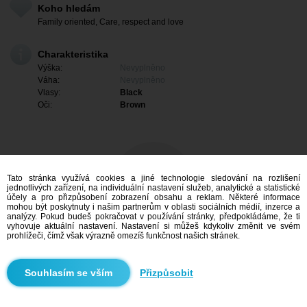
Koho hledám
Family oriented, Care, respect and love
Charakteristika
Výška:
Nevyplněno
Váha:
Nevyplněno
Vlasy:
Black
Oči:
Brown
Tato stránka využívá cookies a jiné technologie sledování na rozlišení
jednotlivých zařízení, na individuální nastavení služeb, analytické a statistické
účely a pro přizpůsobení zobrazení obsahu a reklam. Některé informace
mohou být poskytnuty i našim partnerům v oblasti sociálních médií, inzerce a
analýzy. Pokud budeš pokračovat v používání stránky, předpokládáme, že ti
vyhovuje aktuální nastavení. Nastavení si můžeš kdykoliv změnit ve svém
prohlížeči, čímž však výrazně omezíš funkčnost našich stránek.
Mám zájem
Přizpůsobit
Vyhledávání