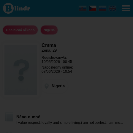
Cmma -
Ona
hledá
někoho
Nigeria
Ona hledá někoho
Nigeria
Cmma
Žena, 29
Registrovaný/á:
10/05/2026 - 00:45
Naposledny online:
08/06/2026 - 10:54
Nigeria
Něco o mně
I value respect, loyalty and simple living.i am not perfect, I am me...