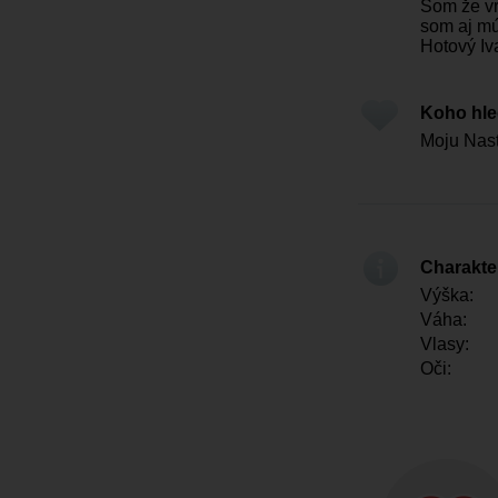
Som že vr
som aj mú
Hotový Iv
Koho hl
Moju Nasť
Charakter
Výška:
Váha:
Vlasy:
Oči: