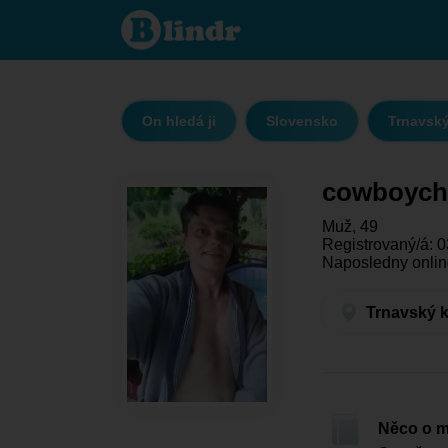
cowboychlap
- On hledá ji
Trnavský kraj
- Smolenice
On hledá ji
Slovensko
Trnavský
cowboych
Muž, 49
Registrovaný/á: 0
Naposledny onlin
Trnavský k
Něco o 