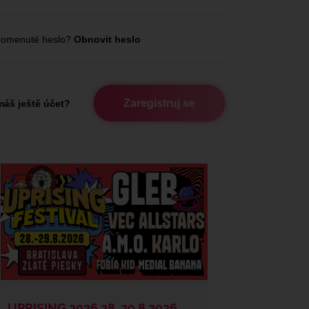
omenuté heslo?
Obnovit heslo
Zaregistruj se
áš ještě účet?