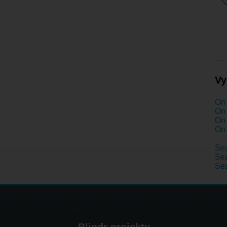
Vy
On 
On 
On 
On 
Se
Sez
Se