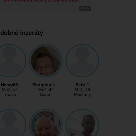
dobné inzeráty
Henry68
Skorpionik…
Paťo 1
Muž
, 57
Muž
, 42
Muž
, 48
Trnava
Sereď
Piešťany