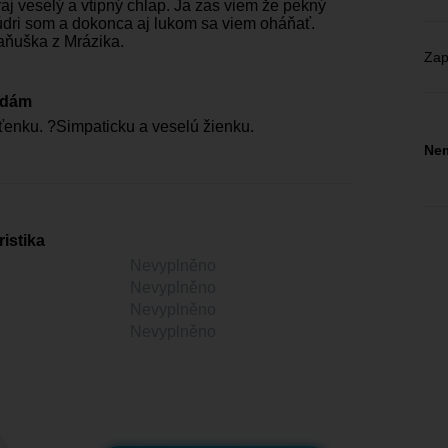
aj veselý a vtipný chlap. Ja zas viem že pekný
dri som a dokonca aj lukom sa viem oháňať.
aňuška z Mrázika.
Zap
edám
enku. ?Simpaticku a veselú žienku.
Nem
istika
Nevyplněno
Nevyplněno
Nevyplněno
Nevyplněno