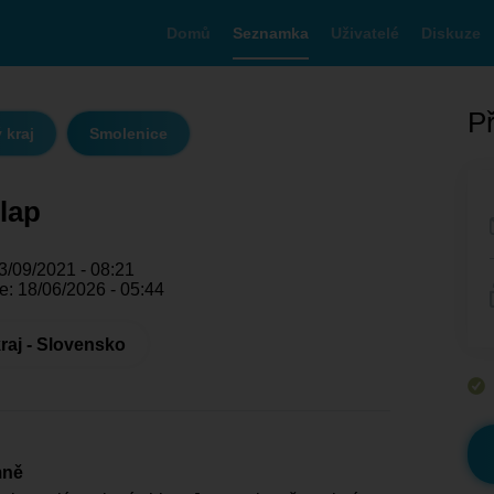
Domů
Seznamka
Uživatelé
Diskuze
Př
 kraj
Smolenice
lap
3/09/2021 - 08:21
e: 18/06/2026 - 05:44
raj - Slovensko
mně