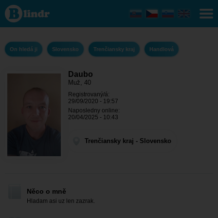
Daubo - On
hledá ji
Trenčiansky
kraj -
Handlová
On hledá ji
Slovensko
Trenčiansky kraj
Handlová
Daubo
Muž, 40
Registrovaný/á:
29/09/2020 - 19:57
Naposledny online:
20/04/2025 - 10:43
Trenčiansky kraj - Slovensko
Něco o mně
Hladam asi uz len zazrak.