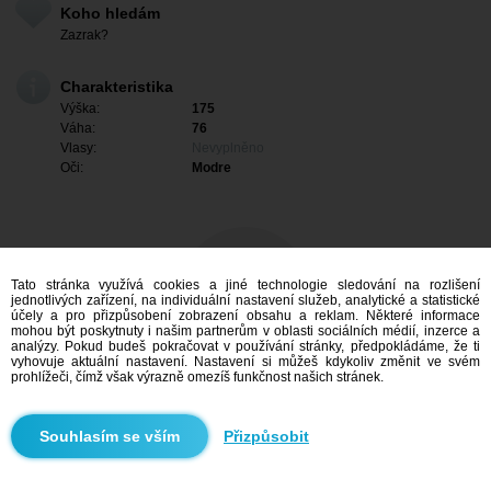
Koho hledám
Zazrak?
Charakteristika
Výška:
175
Váha:
76
Vlasy:
Nevyplněno
Oči:
Modre
Tato stránka využívá cookies a jiné technologie sledování na rozlišení
jednotlivých zařízení, na individuální nastavení služeb, analytické a statistické
účely a pro přizpůsobení zobrazení obsahu a reklam. Některé informace
mohou být poskytnuty i našim partnerům v oblasti sociálních médií, inzerce a
analýzy. Pokud budeš pokračovat v používání stránky, předpokládáme, že ti
vyhovuje aktuální nastavení. Nastavení si můžeš kdykoliv změnit ve svém
prohlížeči, čímž však výrazně omezíš funkčnost našich stránek.
Mám zájem
Přizpůsobit
Vyhledávání