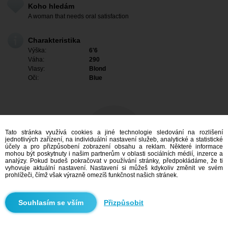
Koho hledám
A woman that needs oral satisfaction
Charakteristika
Výška:
6'6
Váha:
290
Vlasy:
Blond
Oči:
Blue
Tato stránka využívá cookies a jiné technologie sledování na rozlišení
jednotlivých zařízení, na individuální nastavení služeb, analytické a statistické
účely a pro přizpůsobení zobrazení obsahu a reklam. Některé informace
mohou být poskytnuty i našim partnerům v oblasti sociálních médií, inzerce a
analýzy. Pokud budeš pokračovat v používání stránky, předpokládáme, že ti
vyhovuje aktuální nastavení. Nastavení si můžeš kdykoliv změnit ve svém
prohlížeči, čímž však výrazně omezíš funkčnost našich stránek.
Mám zájem
Přizpůsobit
Vyhledávání