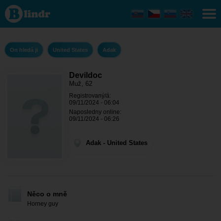
Devildoc
- On
hledá ji
Adak
On hledá ji
United States
Adak
Devildoc
Muž, 62
Registrovaný/á:
09/11/2024 - 06:04
Naposledny online:
09/11/2024 - 06:26
Adak - United States
Něco o mně
Horney guy