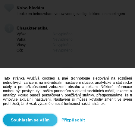
Koho hledám
Leuke en betrouwbare vrouw voor gezellige lekkere ontmoetingen
Charakteristika
Výška:
Nevyplněno
Váha:
Nevyplněno
Vlasy:
Nevyplněno
Oči:
Nevyplněno
Tato stránka využívá cookies a jiné technologie sledování na rozlišení
jednotlivých zařízení, na individuální nastavení služeb, analytické a statistické
účely a pro přizpůsobení zobrazení obsahu a reklam. Některé informace
mohou být poskytnuty i našim partnerům v oblasti sociálních médií, inzerce a
analýzy. Pokud budeš pokračovat v používání stránky, předpokládáme, že ti
vyhovuje aktuální nastavení. Nastavení si můžeš kdykoliv změnit ve svém
prohlížeči, čímž však výrazně omezíš funkčnost našich stránek.
Mám zájem
Přizpůsobit
Vyhledávání