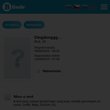
Dingdonggggg
- On hledá ji
Netherlands
On hledá ji
Netherlands
Dingdonggg…
Muž, 62
Registrovaný/á:
09/08/2025 - 09:02
Naposledny online:
10/09/2025 - 07:56
Netherlands
Něco o mně
Ik ben lang, casual sportief type, lang haar, redelijk geschapen en
ouder. 1m98, 96kg, 20x5cm, 61j