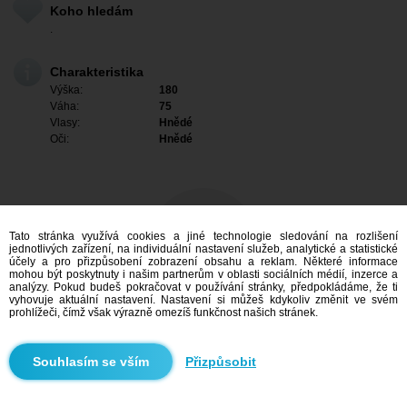
Koho hledám
.
Charakteristika
Výška:
180
Váha:
75
Vlasy:
Hnědé
Oči:
Hnědé
Tato stránka využívá cookies a jiné technologie sledování na rozlišení
jednotlivých zařízení, na individuální nastavení služeb, analytické a statistické
účely a pro přizpůsobení zobrazení obsahu a reklam. Některé informace
mohou být poskytnuty i našim partnerům v oblasti sociálních médií, inzerce a
analýzy. Pokud budeš pokračovat v používání stránky, předpokládáme, že ti
vyhovuje aktuální nastavení. Nastavení si můžeš kdykoliv změnit ve svém
prohlížeči, čímž však výrazně omezíš funkčnost našich stránek.
Mám zájem
Přizpůsobit
Vyhledávání