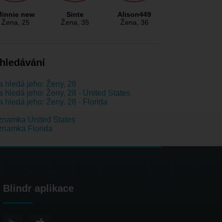
innie new
Sinte
Alison449
Žena
, 25
Žena
, 35
Žena
, 36
hledávání
 hledá jeho: Ženy, 28
 hledá jeho: Ženy, 28 - United States
 hledá jeho: Ženy, 28 - Florida
namka United States
znamka Florida
Blindr aplikace