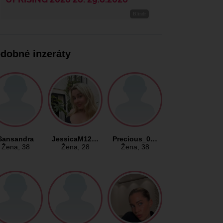
dobné inzeráty
Sansandra
JessicaM12…
Precious_0…
Žena
, 38
Žena
, 28
Žena
, 38