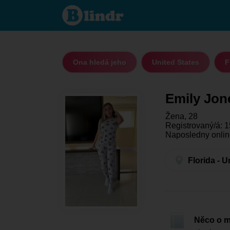
Emily
Jones
- Ona
hledá
jeho
Florida
Ona hledá jeho
United States
F
Emily Jon
Žena, 28
Registrovaný/á: 1
Naposledny onlin
Florida - U
Něco o 