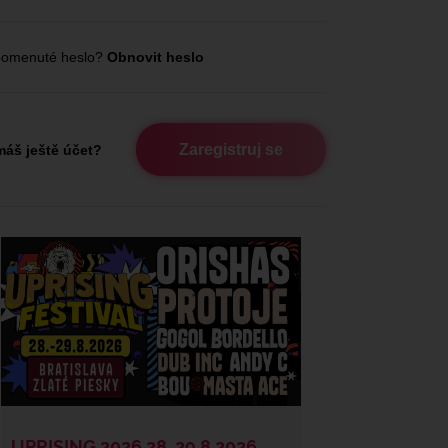
omenuté heslo?
Obnovit heslo
Zaregistruj se
áš ještě účet?