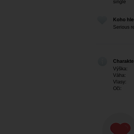
single
Koho hl
Serious re
Charakter
Výška:
Váha:
Vlasy:
Oči: