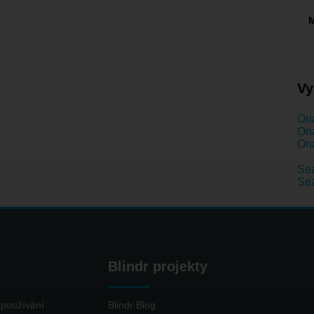
M
Vy
Ona
Ona
Ona
Sez
Se
Blindr projekty
používání
Blindr Blog