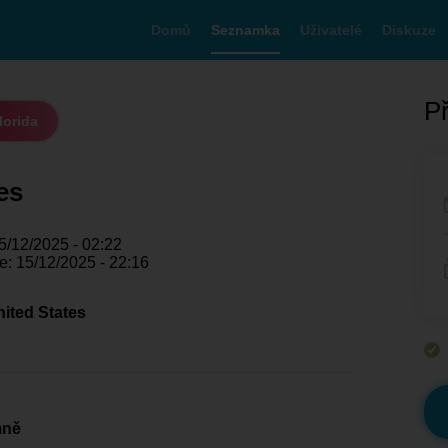
Domů
Seznamka
Uživatelé
Diskuze
Př
lorida
es
5/12/2025 - 02:22
e: 15/12/2025 - 22:16
nited States
mně