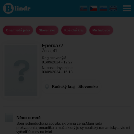
Eperca77 -
Ona hledá
jeho
Košický
kraj -
Michalovce
Ona hledá jeho
Slovensko
Košický kraj
Michalovce
Eperca77
Žena, 41
Registrovaný/á:
01/09/2024 - 12:27
Naposledny online:
03/09/2024 - 16:13
Košický kraj - Slovensko
Něco o mně
Som jednoduchá,pracovitá, skromná žena.Mam rada
prekvapenia,romantiku a muža ktorý je sympatický.romanticky a vie mi
vyčariť úsmev na tvári.