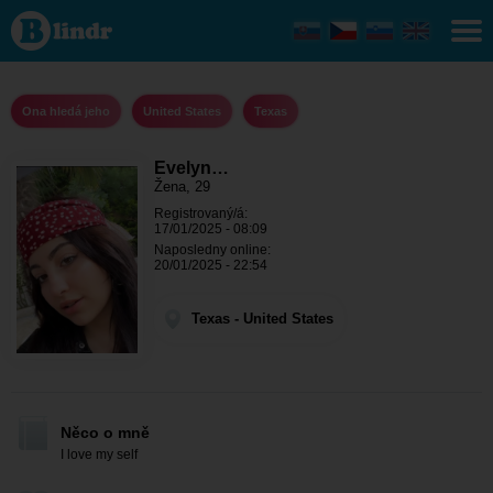
Evelyn
Alejandro
- Ona
hledá
jeho
Texas
Ona hledá jeho
United States
Texas
Evelyn…
Žena, 29
Registrovaný/á:
17/01/2025 - 08:09
Naposledny online:
20/01/2025 - 22:54
Texas - United States
Něco o mně
I love my self