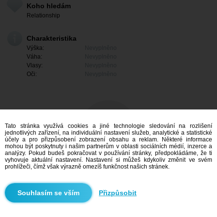
Koho hledám
Relationship
Charakteristika
Výška:
Nevyplněno
Váha:
Nevyplněno
Vlasy:
Nevyplněno
Oči:
Nevyplněno
Tato stránka využívá cookies a jiné technologie sledování na rozlišení
jednotlivých zařízení, na individuální nastavení služeb, analytické a statistické
účely a pro přizpůsobení zobrazení obsahu a reklam. Některé informace
mohou být poskytnuty i našim partnerům v oblasti sociálních médií, inzerce a
analýzy. Pokud budeš pokračovat v používání stránky, předpokládáme, že ti
vyhovuje aktuální nastavení. Nastavení si můžeš kdykoliv změnit ve svém
prohlížeči, čímž však výrazně omezíš funkčnost našich stránek.
Mám zájem
Přizpůsobit
Vyhledávání