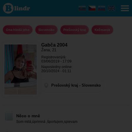
Gabča
2004 -
Ona hledá
jeho
Prešovský
kraj -
Ona hledá jeho
Slovensko
Prešovský kraj
Kežmarok
Kežmarok
Gabča 2004
Žena, 21
Registrovaný/á:
03/06/2019 - 17:09
Naposledny online:
20/10/2024 - 01:11
Prešovský kraj - Slovensko
Něco o mně
Som milá,úprimná ,športujem,spievam