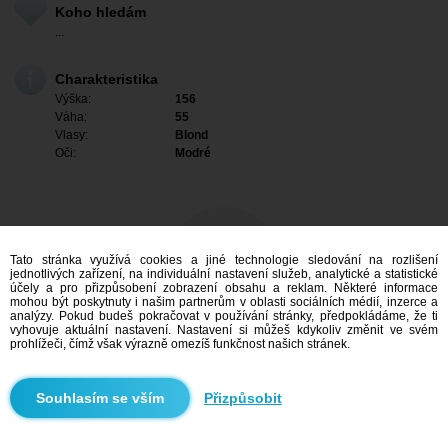
Koho hledám
...
Charakteristika
Výška:
156
Váha:
55
Vlasy:
Blond
Oči:
Modré
Tato stránka využívá cookies a jiné technologie sledování na rozlišení
jednotlivých zařízení, na individuální nastavení služeb, analytické a statistické
účely a pro přizpůsobení zobrazení obsahu a reklam. Některé informace
mohou být poskytnuty i našim partnerům v oblasti sociálních médií, inzerce a
analýzy. Pokud budeš pokračovat v používání stránky, předpokládáme, že ti
vyhovuje aktuální nastavení. Nastavení si můžeš kdykoliv změnit ve svém
prohlížeči, čímž však výrazně omezíš funkčnost našich stránek.
Mám zájem
Přizpůsobit
Vyhledávání