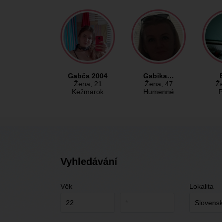
Gabča 2004
Gabika…
Žena
, 21
Žena
, 47
Ž
Kežmarok
Humenné
Vyhledávání
Věk
Lokalita