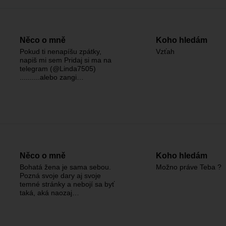
Něco o mně
Koho hledám
Pokud ti nenapíšu zpátky,
Vzťah
napiš mi sem Pridaj si ma na
telegram (@Linda7505)
..........alebo zangi…
Něco o mně
Koho hledám
Bohatá žena je sama sebou.
Možno práve Teba ?
Pozná svoje dary aj svoje
temné stránky a nebojí sa byť
taká, aká naozaj…