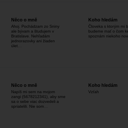
Něco o mně
Koho hledám
Ahoj. Pochádzam zo Sniny
Človeka s ktorým mi b
ale bývam a študujem v
budeme mať o čom ke
Bratislave. Nehľadám
spoznám niekoho nov
jednorazovky ani žiaden
úlet…
Něco o mně
Koho hledám
Napíš mi sem na mojom
Vzťah
zangi (5678212341), aby sme
sa o sebe viac dozvedeli a
spriatelili. Nie som…