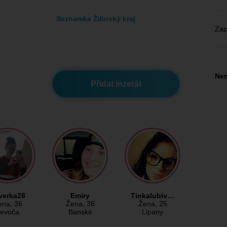
Seznamka Žilinský kraj
Zap
Nem
Přidat inzerát
verka28
Emiry
Tinkalubiv…
ena
, 36
Žena
, 36
Žena
, 25
evoča
Banské
Lipany