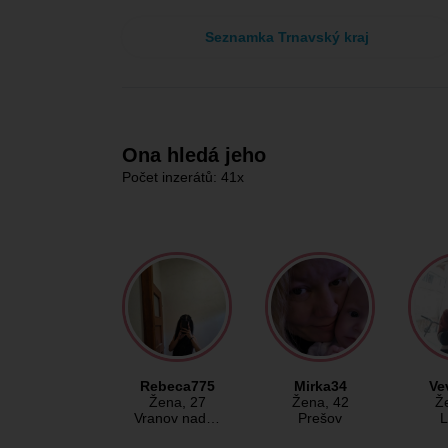
Seznamka Trnavský kraj
Ona hledá jeho
Počet inzerátů: 41x
Rebeca775
Mirka34
Ve
Žena
, 27
Žena
, 42
Ž
Vranov nad…
Prešov
L