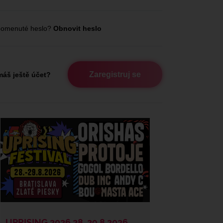
omenuté heslo?
Obnovit heslo
Zaregistruj se
áš ještě účet?