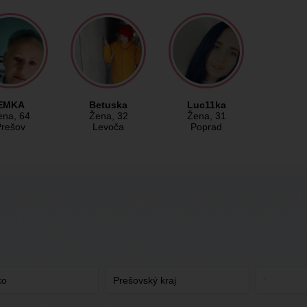
EMKA
Betuska
Luc11ka
ena
, 64
Žena
, 32
Žena
, 31
Prešov
Levoča
Poprad