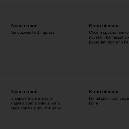
Něco o mně
Koho hledám
Sa dozvies keď napíšeš
Chcem spoznať niek
nového , kamaráta o
pokec len dobrého k
Něco o mně
Koho hledám
ahojjjkyy moje meno je
kamaratov ktory tiez 
natalka som z fintic a mam
kone
rada koniky a my little pony