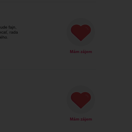
ude fajn,
cať, rada
ého.
Mám zájem
Mám zájem