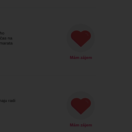
oho
bčas na
amarata
Mám zájem
maju radi
Mám zájem