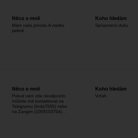
Něco o mně
Koho hledám
Mám rada prirodu A vsetko
Spriaznenú dušu
pekné
Něco o mně
Koho hledám
Pokud vám zde neodpovím,
Vzťah
můžete mě kontaktovat na
Telegramu (linda7505) nebo
na Zangim (1059103754)…