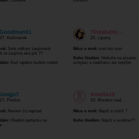
edám:
Človeka.
životom
Goodman01
Tinkalubiv…
37
,
Kežmarok
25
,
Lipany
ně:
Som celkom zaujímavá
Něco o mně:
som kto som
k ta zaujíma aká píš ??
Koho hledám:
Niekoho na písanie..
edám:
Keď nájdem budem vedieť
uchylaci a nadržanci ani nepíšte
Joojjo7
Amelia19
27
,
Prešov
20
,
Brestov nad…
ně:
Neviem čo napísať
Něco o mně:
Napíš a zistíš ?
edám:
Hľadám partacku na
Koho hledám:
Napíš a uvidime??
e