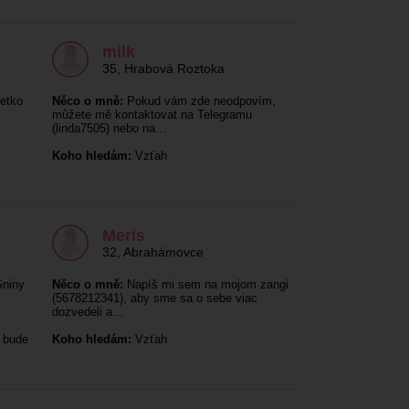
milk
35
,
Hrabová Roztoka
etko
Něco o mně:
Pokud vám zde neodpovím,
můžete mě kontaktovat na Telegramu
(linda7505) nebo na…
Koho hledám:
Vzťah
Meris
32
,
Abrahámovce
Sniny
Něco o mně:
Napíš mi sem na mojom zangi
(5678212341), aby sme sa o sebe viac
dozvedeli a…
 bude
Koho hledám:
Vzťah