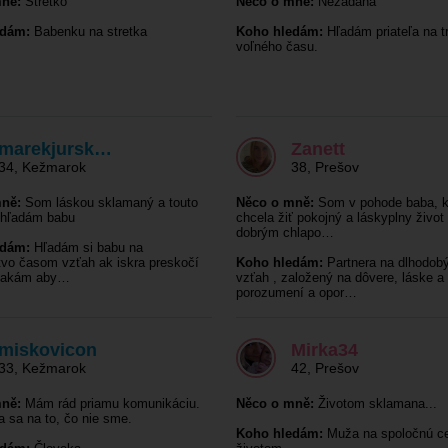
ně:
Stretko
Něco o mně:
Nezadaná
edám:
Babenku na stretka
Koho hledám:
Hľadám priateľa na t
voľného času.
marekjursk…
Zanett
34
,
Kežmarok
38
,
Prešov
ně:
Som láskou sklamaný a touto
Něco o mně:
Som v pohode baba, k
 hľadám babu
chcela žiť pokojný a láskyplny život
dobrým chlapo…
edám:
Hľadám si babu na
vo časom vzťah ak iskra preskočí
Koho hledám:
Partnera na dlhodob
čakám aby…
vzťah , založený na dôvere, láske a
porozumení a opor…
miskovicon
Mirka34
33
,
Kežmarok
42
,
Prešov
ně:
Mám rád priamu komunikáciu.
Něco o mně:
Životom sklamana...
a sa na to, čo nie sme.
Koho hledám:
Muža na spoločnú c