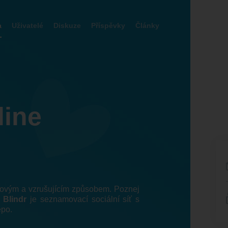
a
Uživatelé
Diskuze
Příspěvky
Články
line
 novým a vzrušujícím způsobem. Poznej
!
Blindr
je seznamovací sociální síť s
epo.