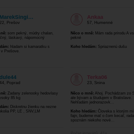
MarekSingi…
Ankaa
22
,
Prešov
57
,
Humenné
ně:
som pekný, múdry chalan,
Něco o mně:
Mám rada prirodu A vs
ečný, láskavý, nápomocný
pekné
edám:
hladam si kamaratku s
Koho hledám:
Spriaznenú dušu
 v Prešove.
dule44
Terka06
44
,
Poprad
23
,
Snina
ně:
Zadany zelenooky hedovlasy
Něco o mně:
Ahoj. Pochádzam zo 
ysoky 85 kg
ale bývam a študujem v Bratislave.
Nehľadám jednorazovk…
edám:
Diskretnu žienku na nezne
okolia PP, LE , SNV,LM
Koho hledám:
Človeka s ktorým mi
fajn, budeme mať o čom kecať, rada
spoznám niekoho nové…
Počet inzerátů: 41x