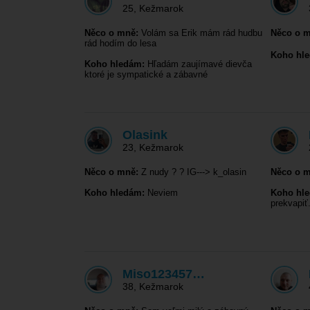
25
,
Kežmarok
Něco o mně:
Volám sa Erik mám rád hudbu
Něco o m
rád hodím do lesa
Koho hl
Koho hledám:
Hľadám zaujímavé dievča
ktoré je sympatické a zábavné
Olasink
23
,
Kežmarok
Něco o mně:
Z nudy ? ? IG---> k_olasin
Něco o m
Koho hledám:
Neviem
Koho hl
prekvapiť
Miso123457…
38
,
Kežmarok