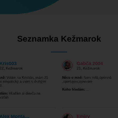
Seznamka Kežmarok
Kris003
Gabča 2004
22
,
Kežmarok
21
,
Kežmarok
ně:
Volám sa Kristián, mám 21
Něco o mně:
Som milá,úprimná
m empatický a viem s druhými
,športujem,spievam
rád…
Koho hledám:
...
edám:
Hľadám si dievča na
 vzťah
Alex Monta…
Emiry