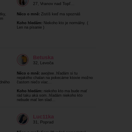
27
,
Vranov nad Topľ…
tky,
Něco o mně:
Zistíš keď ma spoznáš
am
Koho hledám:
Niekoho kto je normálny. (
Len na písanie )
Betuska
32
,
Levoča
Něco o mně:
awojtee..hľadám si tu
nejakého chalan na pokecáme ktovie možno
dného
častom niečo viac…
Koho hledám:
niekoho kto ma bude mať
rád taku aká som..hľadám niekoho kto
nebude mať len slad…
Luc11ka
31
,
Poprad