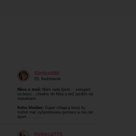
Simka999
25
,
Kežmarok
Něco o mně:
Mám rada šport.....venujem
sa boxu....chodím do fitka a tiež jazdím na
motorkách…
Koho hledám:
Super chlapca ktorý by
mohol mať vyšportovanu postavu a má rád
šport............…
Rebeca775