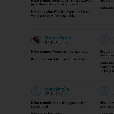
Něco o mně:
Som veľmi milý a zábavný
Něco o m
muž ktorý vie čo chce od zivota
Koho hl
Koho hledám:
Hľadám ženu ktorá chce
verný a stály vzťah plný lásky
Braňo Drob…
37
,
Kežmarok
Něco o mně:
Potrebujem zahnať nudu
Něco o m
cestou si
Koho hledám:
Milú a úprimnú babu
Koho hl
kamarátst
od baby 
Nadržaný 9
37
,
Kežmarok
Něco o mně:
Ahojte baby potrebujem
Něco o m
spoločnosti
Bez hrani