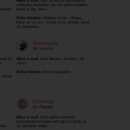
Něco o mně:
Som 28 ročná samostatná
slobodná mamička ( ak má niekto problém
rávenie
hneď tu aby nemu…
Koho hledám:
Hľadám vzťah - chlapa,
ktorý už vie čo v živote chce, človek, ktorý
už nepotrebu…
Veverka28
36
,
Levoča
torá by
Něco o mně:
Som dievka i do koča i do
 s
voza?
Koho hledám:
Nových priateĺov
ý vážny
Kirinkira
33
,
Poprad
Něco o mně:
Som úplne normálna
komunikatívna baba veď napíš a pýtaj sa.
estu
Za opýtanie nebijú…