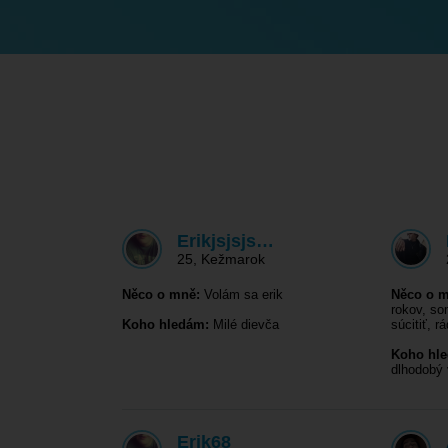
Erikjsjsjs…
25
,
Kežmarok
Něco o mně:
Volám sa erik
Něco o m
rokov, so
Koho hledám:
Milé dievča
súcitiť, 
Koho hl
dlhodobý
Erik68