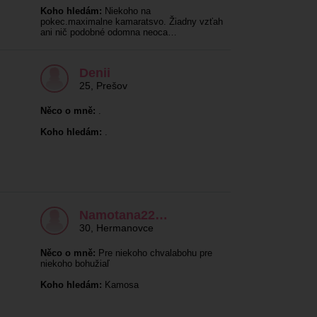
Koho hledám:
Niekoho na
pokec.maximalne kamaratsvo. Žiadny vzťah
ani nič podobné odomna neoca…
Denii
25
,
Prešov
Něco o mně:
.
Koho hledám:
.
Namotana22…
30
,
Hermanovce
Něco o mně:
Pre niekoho chvalabohu pre
niekoho bohužiaľ
Koho hledám:
Kamosa