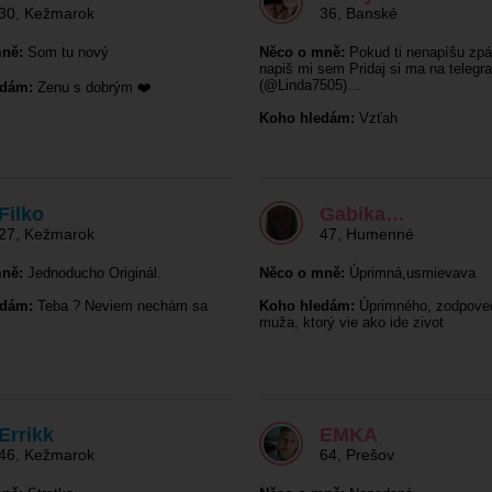
30
,
Kežmarok
36
,
Banské
ně:
Som tu nový
Něco o mně:
Pokud ti nenapíšu zpá
napiš mi sem Pridaj si ma na telegr
(@Linda7505)…
edám:
Zenu s dobrým ❤️
Koho hledám:
Vzťah
Filko
Gabika…
27
,
Kežmarok
47
,
Humenné
ně:
Jednoducho Originál.
Něco o mně:
Úprimná,usmievava
edám:
Teba ? Neviem nechám sa
Koho hledám:
Úprimného, zodpove
.
muža, ktorý vie ako ide zivot
Errikk
EMKA
46
,
Kežmarok
64
,
Prešov