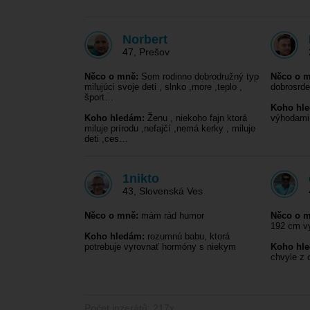
Norbert
47
,
Prešov
Něco o mně:
Som rodinno dobrodružný typ
Něco o m
milujúci svoje deti , slnko ,more ,teplo ,
dobrosrd
šport…
Koho hl
Koho hledám:
Ženu , niekoho fajn ktorá
výhodami
miluje prírodu ,nefajčí ,nemá kerky , miluje
deti ,ces…
1nikto
43
,
Slovenská Ves
Něco o mně:
mám rád humor
Něco o m
192 cm v
Koho hledám:
rozumnú babu, ktorá
potrebuje vyrovnať hormóny s niekym
Koho hl
chvyle z 
Počet inzerátů: 217x