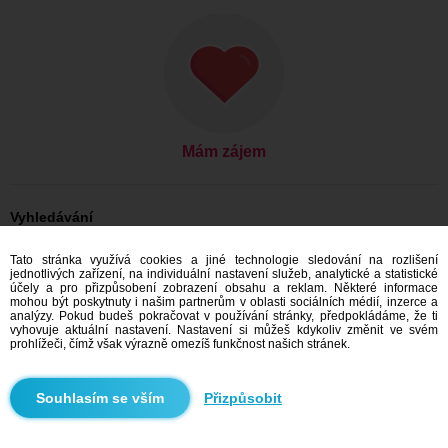
Mám zájem
Vyhledávání
Ona hledá jeho: Ženy, 26
Tato stránka využívá cookies a jiné technologie sledování na rozlišení
Ona hledá jeho: Ženy, 26 - India
jednotlivých zařízení, na individuální nastavení služeb, analytické a statistické
účely a pro přizpůsobení zobrazení obsahu a reklam. Některé informace
Seznamka India
mohou být poskytnuty i našim partnerům v oblasti sociálních médií, inzerce a
analýzy. Pokud budeš pokračovat v používání stránky, předpokládáme, že ti
vyhovuje aktuální nastavení. Nastavení si můžeš kdykoliv změnit ve svém
prohlížeči, čímž však výrazně omezíš funkčnost našich stránek.
Doporučujeme
Přizpůsobit