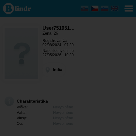
User751951092
- Ona hledá
někoho India
User751951…
Žena, 26
Registrovaný/á:
02/08/2024 - 07:39
Naposledny online:
27/05/2026 - 10:30
India
Charakteristika
Výška:
Nevyplněno
Váha:
Nevyplněno
Vlasy:
Nevyplněno
Oči:
Nevyplněno