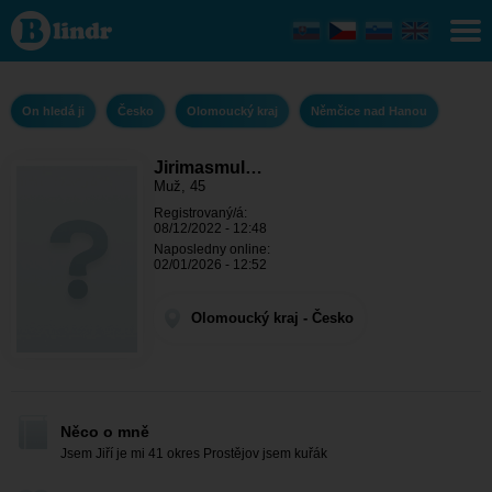
Jirimasmulu
- On hledá ji
Olomoucký
kraj -
Němčice
nad Hanou
On hledá ji
Česko
Olomoucký kraj
Němčice nad Hanou
Jirimasmul…
Muž, 45
Registrovaný/á:
08/12/2022 - 12:48
Naposledny online:
02/01/2026 - 12:52
Olomoucký kraj - Česko
Něco o mně
Jsem Jiří je mi 41 okres Prostějov jsem kuřák