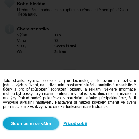
Koho hledám
Hledám ženu hodnou milou upřímnou věrnou dítě není překážkou.
Třeba najdu
Charakteristika
Výška:
175
Váha:
72
Vlasy:
Skoro žádné
Oči:
Zelené
Tato stránka využívá cookies a jiné technologie sledování na rozlišení
jednotlivých zařízení, na individuální nastavení služeb, analytické a statistické
účely a pro přizpůsobení zobrazení obsahu a reklam. Některé informace
mohou být poskytnuty i našim partnerům v oblasti sociálních médií, inzerce a
analýzy. Pokud budeš pokračovat v používání stránky, předpokládáme, že ti
vyhovuje aktuální nastavení. Nastavení si můžeš kdykoliv změnit ve svém
prohlížeči, čímž však výrazně omezíš funkčnost našich stránek.
Mám zájem
Přizpůsobit
Vyhledávání