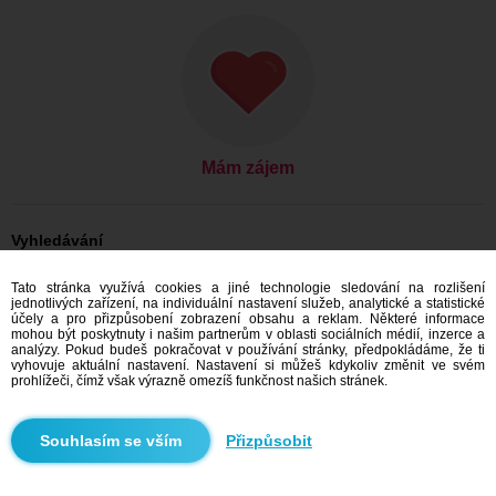
Mám zájem
Vyhledávání
On hledá ji: Muži, 36
Tato stránka využívá cookies a jiné technologie sledování na rozlišení
On hledá ji: Muži, 36 - Česko
jednotlivých zařízení, na individuální nastavení služeb, analytické a statistické
On hledá ji: Muži, 36 - Pardubický kraj
účely a pro přizpůsobení zobrazení obsahu a reklam. Některé informace
On hledá ji: Muži, 36 - Pardubice
mohou být poskytnuty i našim partnerům v oblasti sociálních médií, inzerce a
analýzy. Pokud budeš pokračovat v používání stránky, předpokládáme, že ti
Seznamka Česko
vyhovuje aktuální nastavení. Nastavení si můžeš kdykoliv změnit ve svém
Seznamka Pardubický kraj
prohlížeči, čímž však výrazně omezíš funkčnost našich stránek.
Seznamka Pardubice
Přizpůsobit
Doporučujeme