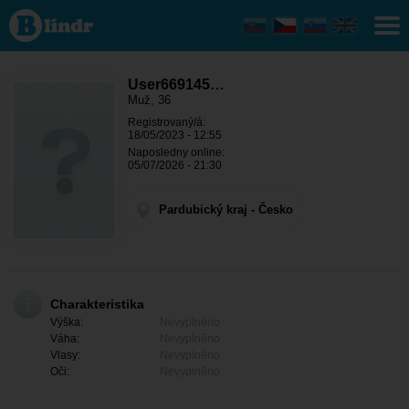
User669145368
- On hledá
někoho
Pardubický
kraj -
Pardubice
User669145…
Muž, 36
Registrovaný/á:
18/05/2023 - 12:55
Naposledny online:
05/07/2026 - 21:30
Pardubický kraj - Česko
Charakteristika
Výška:
Nevyplněno
Váha:
Nevyplněno
Vlasy:
Nevyplněno
Oči:
Nevyplněno