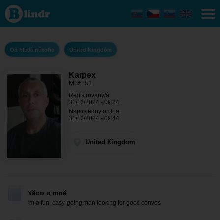
Karpex -
On hledá
někoho
United
Kingdom
On hledá někoho
United Kingdom
Karpex
Muž, 51
Registrovaný/á:
31/12/2024 - 09:34
Naposledny online:
31/12/2024 - 09:44
United Kingdom
Něco o mně
I'm a fun, easy-going man looking for good convos