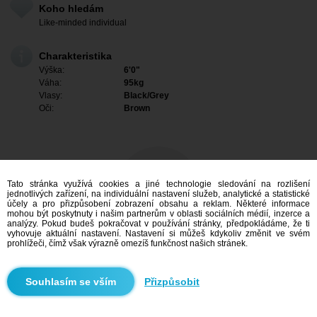
Koho hledám
Like-minded individual
Charakteristika
Výška:
6'0"
Váha:
95kg
Vlasy:
Black/Grey
Oči:
Brown
Tato stránka využívá cookies a jiné technologie sledování na rozlišení
jednotlivých zařízení, na individuální nastavení služeb, analytické a statistické
účely a pro přizpůsobení zobrazení obsahu a reklam. Některé informace
mohou být poskytnuty i našim partnerům v oblasti sociálních médií, inzerce a
analýzy. Pokud budeš pokračovat v používání stránky, předpokládáme, že ti
vyhovuje aktuální nastavení. Nastavení si můžeš kdykoliv změnit ve svém
prohlížeči, čímž však výrazně omezíš funkčnost našich stránek.
Mám zájem
Přizpůsobit
Vyhledávání