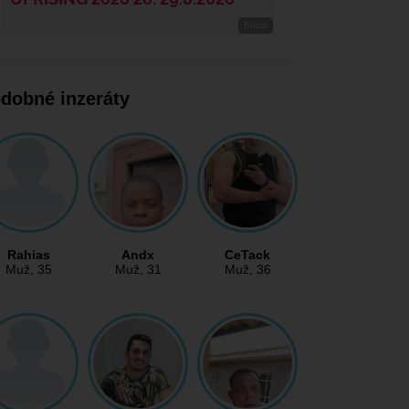
dobné inzeráty
Rahias
Andx
CeTack
Muž
, 35
Muž
, 31
Muž
, 36