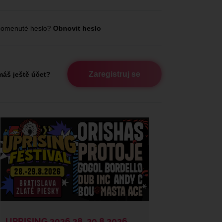
omenuté heslo?
Obnovit heslo
Zaregistruj se
áš ještě účet?