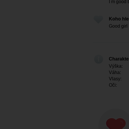
I m good 
Koho hl
Good girl
Charakter
Výška:
Váha:
Vlasy:
Oči: