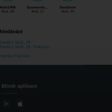
Abhi1406
Eserrenelu…
Davidson
Muž
, 26
Muž
, 27
Muž
, 34
hledávání
hledá ji: Muži, 29
hledá ji: Muži, 29 - Pakistan
znamka Pakistan
Blindr aplikace