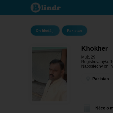
Khokher
- On
hledá ji
Pakistan
On hledá ji
Pakistan
Khokher
Muž, 29
Registrovaný/á: 1
Naposledny onlin
Pakistan
Něco o 