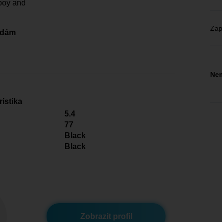
boy and
Zap
edám
Nem
istika
5.4
77
Black
Black
Zobrazit profil