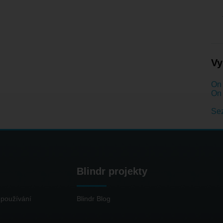
Vy
On 
On 
Se
Blindr projekty
používání
Blindr Blog