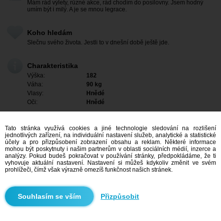
Mám rád výlety, různé akce, rád chodím do posilovny. Jsem hodný
umím být i milý. A je se mnou legrace.
Koho hledám
Slečnu svého života. Jestli to v dnešní době ještě jde.
Charakteristika
Výška:
182
Váha:
90 kg
Vlasy:
Hnědé
Oči:
Hnědé
Tato stránka využívá cookies a jiné technologie sledování na rozlišení
jednotlivých zařízení, na individuální nastavení služeb, analytické a statistické
účely a pro přizpůsobení zobrazení obsahu a reklam. Některé informace
mohou být poskytnuty i našim partnerům v oblasti sociálních médií, inzerce a
analýzy. Pokud budeš pokračovat v používání stránky, předpokládáme, že ti
vyhovuje aktuální nastavení. Nastavení si můžeš kdykoliv změnit ve svém
prohlížeči, čímž však výrazně omezíš funkčnost našich stránek.
Přizpůsobit
Mám zájem