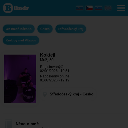
Koktejl - On
hledá
někoho
Středočeský
kraj -
Kralupy nad
On hledá někoho
Česko
Středočeský kraj
Vltavou
Kralupy nad Vltavou
Koktejl
Muž, 30
Registrovaný/á:
02/01/2026 - 10:51
Naposledny online:
01/07/2026 - 19:19
Středočeský kraj - Česko
Něco o mně