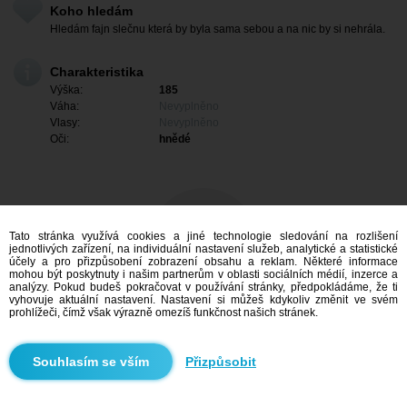
Koho hledám
Hledám fajn slečnu která by byla sama sebou a na nic by si nehrála.
Charakteristika
Výška:
185
Váha:
Nevyplněno
Vlasy:
Nevyplněno
Oči:
hnědé
Tato stránka využívá cookies a jiné technologie sledování na rozlišení
jednotlivých zařízení, na individuální nastavení služeb, analytické a statistické
účely a pro přizpůsobení zobrazení obsahu a reklam. Některé informace
mohou být poskytnuty i našim partnerům v oblasti sociálních médií, inzerce a
analýzy. Pokud budeš pokračovat v používání stránky, předpokládáme, že ti
vyhovuje aktuální nastavení. Nastavení si můžeš kdykoliv změnit ve svém
prohlížeči, čímž však výrazně omezíš funkčnost našich stránek.
Mám zájem
Přizpůsobit
Vyhledávání