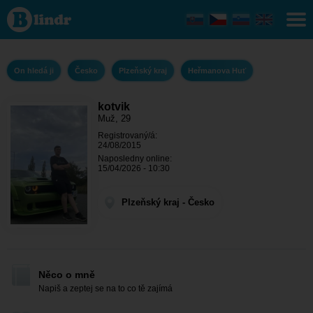
kotvik - On
hledá ji
Plzeňský
kraj -
Heřmanova
Huť
On hledá ji
Česko
Plzeňský kraj
Heřmanova Huť
kotvik
Muž, 29
Registrovaný/á:
24/08/2015
Naposledny online:
15/04/2026 - 10:30
Plzeňský kraj - Česko
Něco o mně
Napiš a zeptej se na to co tě zajímá