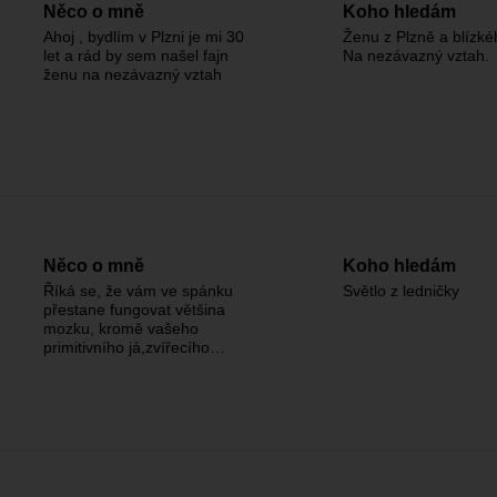
Něco o mně
Koho hledám
Ahoj , bydlím v Plzni je mi 30
Ženu z Plzně a blízké
let a rád by sem našel fajn
Na nezávazný vztah.
ženu na nezávazný vztah
Něco o mně
Koho hledám
Říká se, že vám ve spánku
Světlo z ledničky
přestane fungovat většina
mozku, kromě vašeho
primitivního já,zvířecího…