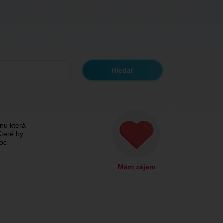
nu která
Které by
moc
Mám zájem