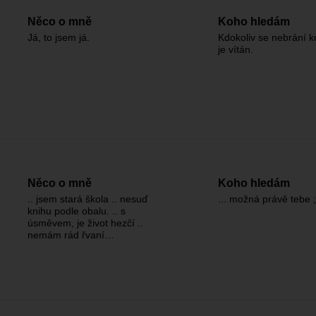
Něco o mně
Koho hledám
Já, to jsem já.
Kdokoliv se nebrání 
je vítán.
Něco o mně
Koho hledám
.. jsem stará škola .. nesuď
... možná právě tebe ;
knihu podle obalu. .. s
úsměvem, je život hezčí ..
nemám rád řvaní…