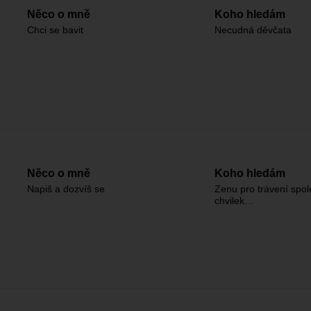
Něco o mně
Koho hledám
Chci se bavit
Necudná děvčata
Něco o mně
Koho hledám
Napiš a dozvíš se
Zenu pro trávení spo
chvilek…