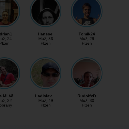
drian1
Hanssel
Tomik24
už
, 24
Muž
, 36
Muž
, 29
Plzeň
Plzeň
Plzeň
a Miláč…
Ladislav…
RudolfxD
už
, 32
Muž
, 49
Muž
, 30
obřany
Plzeň
Plzeň