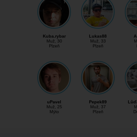
Kuba.rybar
Lukas88
A
Muž
, 30
Muž
, 33
M
Plzeň
Plzeň
uPavel
Pepek89
Lůď
Muž
, 25
Muž
, 37
M
Mýto
Plzeň
D