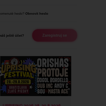
omenuté heslo?
Obnovit heslo
Zaregistruj se
áš ještě účet?