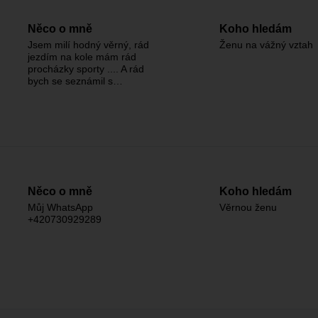
Něco o mně
Koho hledám
Jsem milí hodný věrný, rád
Ženu na vážný vztah
jezdím na kole mám rád
procházky sporty .... A rád
bych se seznámil s…
Něco o mně
Koho hledám
Můj WhatsApp
Věrnou ženu
+420730929289