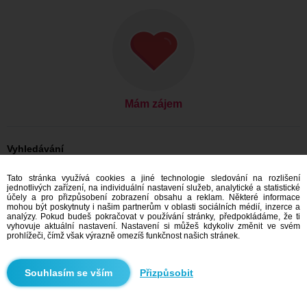
Mám zájem
Vyhledávání
On hledá ji: Muži, 36
Tato stránka využívá cookies a jiné technologie sledování na rozlišení
On hledá ji: Muži, 36 - Česko
jednotlivých zařízení, na individuální nastavení služeb, analytické a statistické
On hledá ji: Muži, 36 - Karlovarský kraj
účely a pro přizpůsobení zobrazení obsahu a reklam. Některé informace
On hledá ji: Muži, 36 - Karlovy Vary
mohou být poskytnuty i našim partnerům v oblasti sociálních médií, inzerce a
analýzy. Pokud budeš pokračovat v používání stránky, předpokládáme, že ti
Seznamka Česko
vyhovuje aktuální nastavení. Nastavení si můžeš kdykoliv změnit ve svém
Seznamka Karlovarský kraj
prohlížeči, čímž však výrazně omezíš funkčnost našich stránek.
Seznamka Karlovy Vary
Přizpůsobit
Doporučujeme