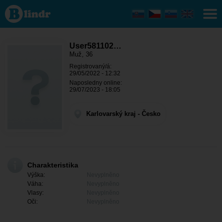
User581102191
- On hledá
někoho
Karlovarský
kraj - Karlovy
Vary
User581102…
Muž, 36
Registrovaný/á:
29/05/2022 - 12:32
Naposledny online:
29/07/2023 - 18:05
Karlovarský kraj - Česko
Charakteristika
Výška:
Nevyplněno
Váha:
Nevyplněno
Vlasy:
Nevyplněno
Oči:
Nevyplněno