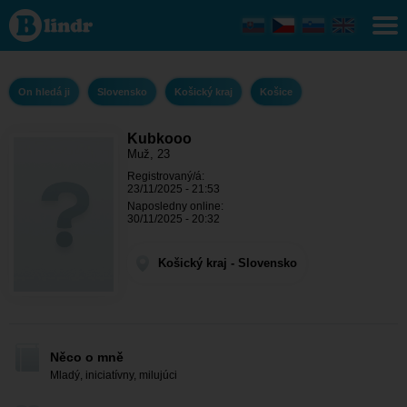
Kubkooo
- On
hledá ji
Košický
kraj -
Košice
On hledá ji
Slovensko
Košický kraj
Košice
Kubkooo
Muž, 23
Registrovaný/á:
23/11/2025 - 21:53
Naposledny online:
30/11/2025 - 20:32
Košický kraj - Slovensko
Něco o mně
Mladý, iniciatívny, milujúci