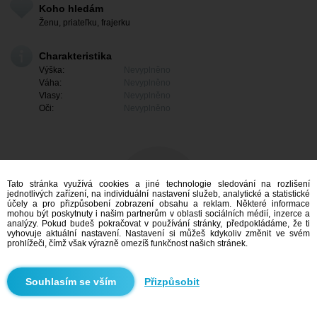
Koho hledám
Ženu, priateľku, frajerku
Charakteristika
Výška:
Nevyplněno
Váha:
Nevyplněno
Vlasy:
Nevyplněno
Oči:
Nevyplněno
Tato stránka využívá cookies a jiné technologie sledování na rozlišení
jednotlivých zařízení, na individuální nastavení služeb, analytické a statistické
účely a pro přizpůsobení zobrazení obsahu a reklam. Některé informace
mohou být poskytnuty i našim partnerům v oblasti sociálních médií, inzerce a
analýzy. Pokud budeš pokračovat v používání stránky, předpokládáme, že ti
vyhovuje aktuální nastavení. Nastavení si můžeš kdykoliv změnit ve svém
prohlížeči, čímž však výrazně omezíš funkčnost našich stránek.
Mám zájem
Přizpůsobit
Vyhledávání