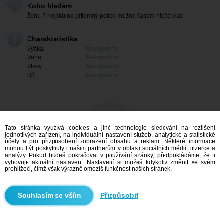
Koho hledám
Ženu ? nejakú na príjemný pokec možno časom niečo viac
Charakteristika
Výška:
Nevyplněno
Váha:
Nevyplněno
Vlasy:
Nevyplněno
Oči:
Nevyplněno
Tato stránka využívá cookies a jiné technologie sledování na rozlišení
jednotlivých zařízení, na individuální nastavení služeb, analytické a statistické
účely a pro přizpůsobení zobrazení obsahu a reklam. Některé informace
mohou být poskytnuty i našim partnerům v oblasti sociálních médií, inzerce a
analýzy. Pokud budeš pokračovat v používání stránky, předpokládáme, že ti
vyhovuje aktuální nastavení. Nastavení si můžeš kdykoliv změnit ve svém
prohlížeči, čímž však výrazně omezíš funkčnost našich stránek.
Mám zájem
Přizpůsobit
Vyhledávání