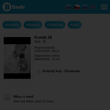
Kumik.18
- On
hledá ji
Košický
kraj -
Košice
On hledá ji
Slovensko
Košický kraj
Košice
Kumik.18
Muž, 26
Registrovaný/á:
25/01/2025 - 09:27
Naposledny online:
08/08/2026 - 21:24
Košický kraj - Slovensko
Něco o mně
Mám rád futbal, mám 25 rokov.