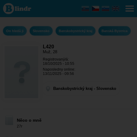
L420 - On hledá
ji
Banskobystrický
kraj - Banská
Bystrica
On hledá ji
Slovensko
Banskobystrický kraj
Banská Bystrica
L420
Muž, 28
Registrovaný/á:
18/10/2025 - 10:55
Naposledny online:
13/11/2025 - 09:56
Banskobystrický kraj - Slovensko
Něco o mně
27r