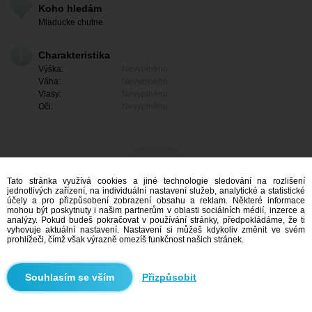
Koho hledám
Mladucke chutne
Charakteristika
Výška:
Nevyplněno
Váha:
Nevyplněno
Vlasy:
Nevyplněno
Oči:
Nevyplněno
Tato stránka využívá cookies a jiné technologie sledování na rozlišení
jednotlivých zařízení, na individuální nastavení služeb, analytické a statistické
účely a pro přizpůsobení zobrazení obsahu a reklam. Některé informace
mohou být poskytnuty i našim partnerům v oblasti sociálních médií, inzerce a
analýzy. Pokud budeš pokračovat v používání stránky, předpokládáme, že ti
vyhovuje aktuální nastavení. Nastavení si můžeš kdykoliv změnit ve svém
prohlížeči, čímž však výrazně omezíš funkčnost našich stránek.
Mám zájem
Přizpůsobit
Vyhledávání