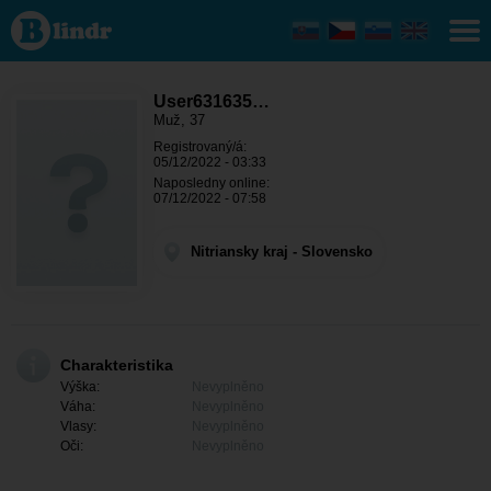
User631635684
- On hledá
někoho
Nitriansky kraj
- Šaľa
User631635…
Muž, 37
Registrovaný/á:
05/12/2022 - 03:33
Naposledny online:
07/12/2022 - 07:58
Nitriansky kraj - Slovensko
Charakteristika
Výška:
Nevyplněno
Váha:
Nevyplněno
Vlasy:
Nevyplněno
Oči:
Nevyplněno