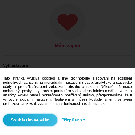
Mám zájem
Vyhledávání
On hledá ji: Muži, 37
Tato stránka využívá cookies a jiné technologie sledování na rozlišení
On hledá ji: Muži, 37 - Slovensko
jednotlivých zařízení, na individuální nastavení služeb, analytické a statistické
On hledá ji: Muži, 37 - Nitriansky kraj
účely a pro přizpůsobení zobrazení obsahu a reklam. Některé informace
On hledá ji: Muži, 37 - Šaľa
mohou být poskytnuty i našim partnerům v oblasti sociálních médií, inzerce a
analýzy. Pokud budeš pokračovat v používání stránky, předpokládáme, že ti
Seznamka Slovensko
vyhovuje aktuální nastavení. Nastavení si můžeš kdykoliv změnit ve svém
Seznamka Nitriansky kraj
prohlížeči, čímž však výrazně omezíš funkčnost našich stránek.
Seznamka Šaľa
Přizpůsobit
Doporučujeme