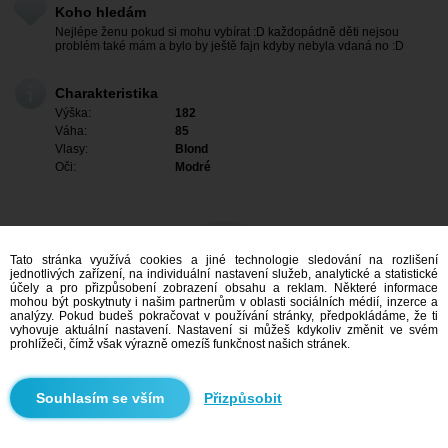
Koho hledám
Nejlépe ženu pokud si mohu vybírat :D každopádně děti nejsou
problém také mám a bylo by ještě fajn kdyby nebyla vdaná no :D
Charakteristika
Výška:
182
Váha:
85
Vlasy:
Blond
Oči:
Modré
Tato stránka využívá cookies a jiné technologie sledování na rozlišení
jednotlivých zařízení, na individuální nastavení služeb, analytické a statistické
účely a pro přizpůsobení zobrazení obsahu a reklam. Některé informace
mohou být poskytnuty i našim partnerům v oblasti sociálních médií, inzerce a
analýzy. Pokud budeš pokračovat v používání stránky, předpokládáme, že ti
vyhovuje aktuální nastavení. Nastavení si můžeš kdykoliv změnit ve svém
prohlížeči, čímž však výrazně omezíš funkčnost našich stránek.
Mám zájem
Přizpůsobit
Vyhledávání