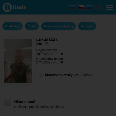
Lukáš1š2š - On
hledá ji
Moravskoslezský
kraj - Bohumín
On hledá ji
Česko
Moravskoslezský kraj
Bohumín
Lukáš1š2š
Muž, 36
Registrovaný/á:
28/02/2024 - 19:19
Naposledny online:
27/03/2026 - 15:56
Moravskoslezský kraj - Česko
Něco o mně
Nečekej a pojď šlapeš si po štěstí:D