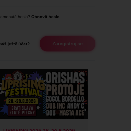
omenuté heslo?
Obnovit heslo
Zaregistruj se
áš ještě účet?