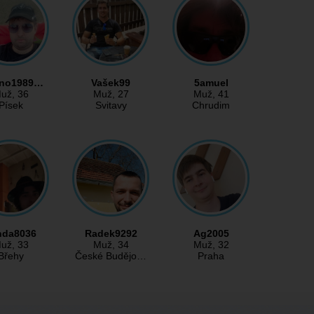
ino1989…
Vašek99
5amuel
už
, 36
Muž
, 27
Muž
, 41
Písek
Svitavy
Chrudim
nda8036
Radek9292
Ag2005
už
, 33
Muž
, 34
Muž
, 32
Břehy
České Budějo…
Praha