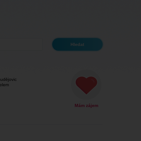
udějovic
čelem
Mám zájem