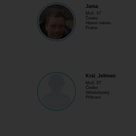
Jama
Muž
, 37
Česko
Hlavní město…
Praha
Kral_Jeliman
Muž
, 37
Česko
Středočeský…
Příbram