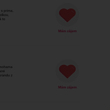
 s prima,
olkou,
á to
Mám zájem
e nohama
ané
 srandu z
Mám zájem