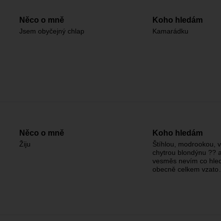
Něco o mně
Koho hledám
Jsem obyčejný chlap
Kamarádku
Něco o mně
Koho hledám
Žiju
Štíhlou, modrookou, 
chytrou blondýnu ?? a
vesměs nevím co hle
obecně celkem vzat