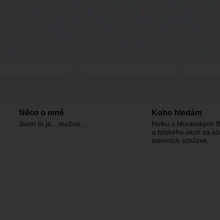
Něco o mně
Koho hledám
Jsem to já... možná...
Holku z Moravských B
a blízkého okolí za ú
intimních schůzek.