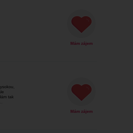
Mám zájem
vysokou,
le
dám tak
o…
Mám zájem