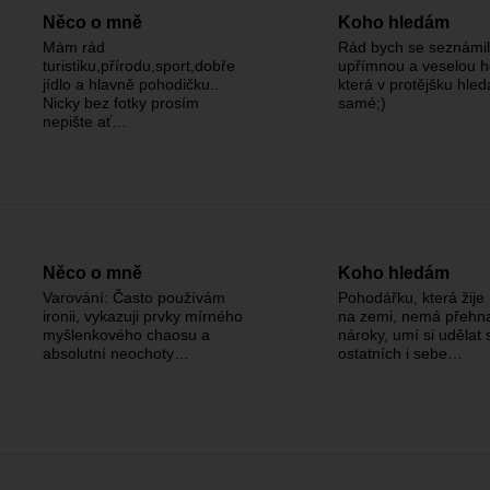
Něco o mně
Koho hledám
Mám rád
Rád bych se seznámil
turistiku,přírodu,sport,dobře
upřímnou a veselou h
jídlo a hlavně pohodičku..
která v protějšku hled
Nicky bez fotky prosím
samé;)
nepište ať…
Něco o mně
Koho hledám
Varování: Často používám
Pohodářku, která žij
ironii, vykazuji prvky mírného
na zemi, nemá přehn
myšlenkového chaosu a
nároky, umí si udělat
absolutní neochoty…
ostatních i sebe…