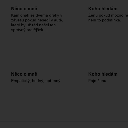
Něco o mně
Koho hledám
Kamioňák se dvěma draky v
Ženu pokud možno ne
závěsu pokud nesedí v autě,
není to podmínka.
který by už rád našel ten
správný protějšek.…
Něco o mně
Koho hledám
Empatický, hodný, upřímný
Fajn ženu