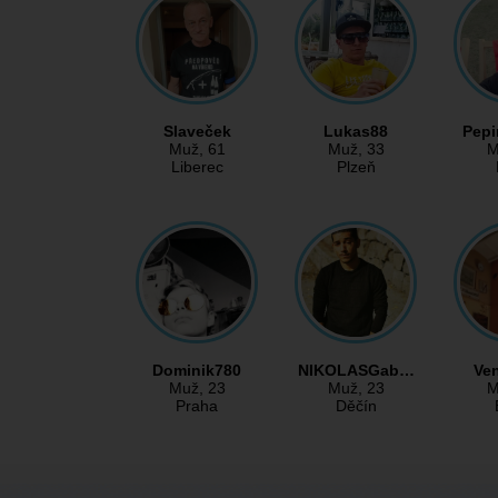
Slaveček
Lukas88
Pep
Muž
, 61
Muž
, 33
M
Liberec
Plzeň
Dominik780
NIKOLASGab…
Ve
Muž
, 23
Muž
, 23
M
Praha
Děčín