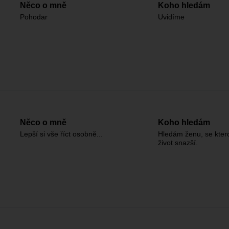
Něco o mně
Koho hledám
Pohodar
Uvidíme
Něco o mně
Koho hledám
Lepší si vše říct osobně...
Hledám ženu, se kter
život snazší.