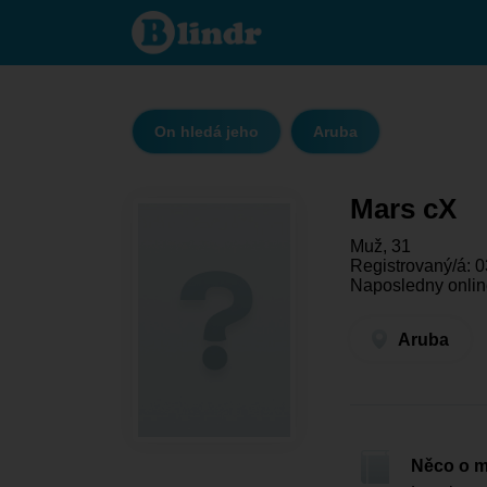
Mars
cX -
On
hledá
jeho
Aruba
On hledá jeho
Aruba
Mars cX
Muž, 31
Registrovaný/á: 0
Naposledny online
Aruba
Něco o 