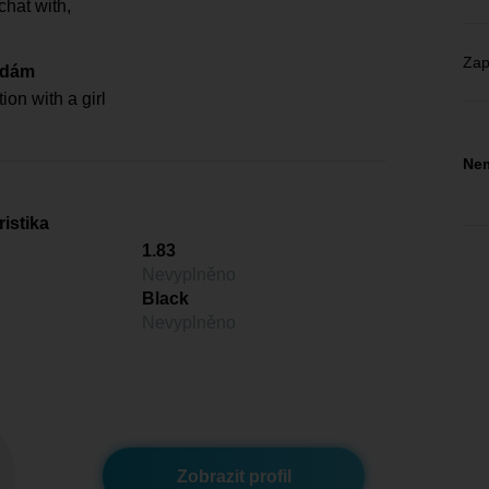
chat with,
Zap
edám
on with a girl
Nem
istika
1.83
Nevyplněno
Black
Nevyplněno
Zobrazit profil