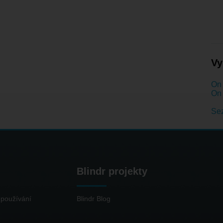
Vy
On 
On 
Se
Blindr projekty
používání
Blindr Blog