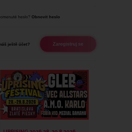
omenuté heslo?
Obnovit heslo
Zaregistruj se
áš ještě účet?