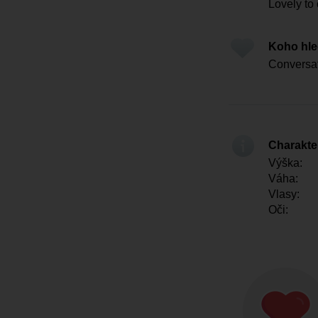
Lovely to 
Koho hl
Conversati
Charakter
Výška:
Váha:
Vlasy:
Oči: