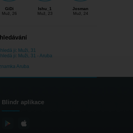
GiDi
Ishu_1
Josman
Muž
, 26
Muž
, 23
Muž
, 24
hledávání
hledá ji: Muži, 31
hledá ji: Muži, 31 - Aruba
znamka Aruba
Blindr aplikace