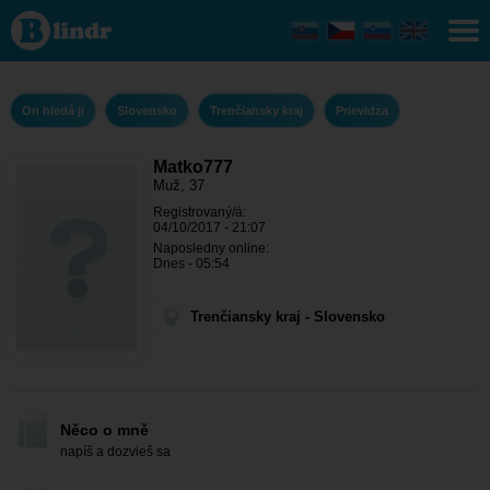
Matko777 -
On hledá ji
Trenčiansky
kraj -
Prievidza
On hledá ji
Slovensko
Trenčiansky kraj
Prievidza
Matko777
Muž, 37
Registrovaný/á:
04/10/2017 - 21:07
Naposledny online:
Dnes - 05:54
Trenčiansky kraj - Slovensko
Něco o mně
napíš a dozvieš sa