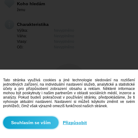
Koho hledám
ženu
Charakteristika
Výška:
Nevyplněno
Váha:
Nevyplněno
Vlasy:
Nevyplněno
Oči:
Nevyplněno
Tato stránka využívá cookies a jiné technologie sledování na rozlišení
jednotlivých zařízení, na individuální nastavení služeb, analytické a statistické
účely a pro přizpůsobení zobrazení obsahu a reklam. Některé informace
mohou být poskytnuty i našim partnerům v oblasti sociálních médií, inzerce a
analýzy. Pokud budeš pokračovat v používání stránky, předpokládáme, že ti
vyhovuje aktuální nastavení. Nastavení si můžeš kdykoliv změnit ve svém
prohlížeči, čímž však výrazně omezíš funkčnost našich stránek.
Mám zájem
Přizpůsobit
Vyhledávání