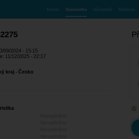
Domů
Seznamka
Uživatelé
Diskuze
52275
Př
0/09/2024 - 15:15
: 11/12/2025 - 22:17
ý kraj - Česko
istika
Nevyplněno
Nevyplněno
Nevyplněno
Nevyplněno