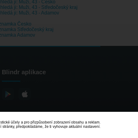
hledá ji: Muži, 43 - Česko
hledá ji: Muži, 43 - Středočeský kraj
hledá ji: Muži, 43 - Adamov
znamka Česko
namka Středočeský kraj
znamka Adamov
Blindr aplikace
atistické účely a pro přizpůsobení zobrazení obsahu a reklam.
 stránky, předpokládáme, že ti vyhovuje aktuální nastavení.