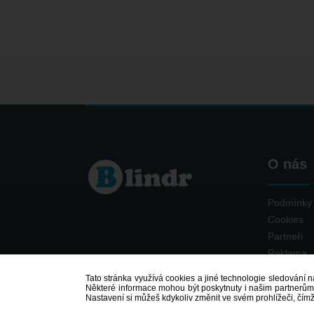
O nás
Podmínky 
Cookies
Partneři
Reklama
Kontakt
Tato stránka využívá cookies a jiné technologie sledování na
Některé informace mohou být poskytnuty i našim partnerům v
Nastavení si můžeš kdykoliv změnit ve svém prohlížeči, čím