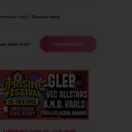
omenuté heslo?
Obnovit heslo
Zaregistruj se
áš ještě účet?