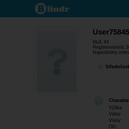
User758452275
- On hledá
někoho
Středočeský
kraj - Adamov
User7584
Muž, 43
Registrovaný/á: 2
Naposledny online
Středočesk
Charakter
Výška:
Váha:
Vlasy:
Oči: