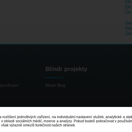
On 
On 
On 
Se
Sez
Se
Blindr projekty
používání
Blindr Blog
 rozlišení jednotlivých zařízení, na individuální nastavení služeb, analytické a st
 oblasti sociálních médií, inzerce a analýzy. Pokud budeš pokračovat v používání
ž však výrazně omezíš funkčnost našich stránek.