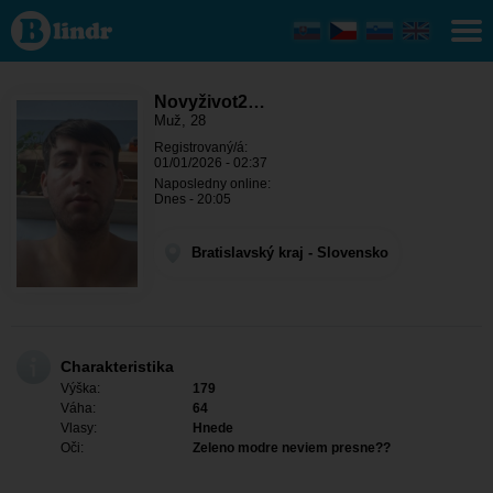
Novyživot26
- On hledá
někoho
Bratislavský
kraj - Modra
Novyživot2…
Muž, 28
Registrovaný/á:
01/01/2026 - 02:37
Naposledny online:
Dnes - 20:05
Bratislavský kraj - Slovensko
Charakteristika
Výška:
179
Váha:
64
Vlasy:
Hnede
Oči:
Zeleno modre neviem presne??