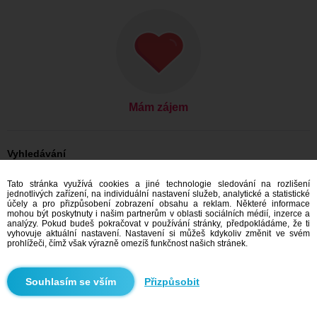
Mám zájem
Vyhledávání
On hledá ji: Muži, 28
Tato stránka využívá cookies a jiné technologie sledování na rozlišení
On hledá ji: Muži, 28 - Slovensko
jednotlivých zařízení, na individuální nastavení služeb, analytické a statistické
On hledá ji: Muži, 28 - Bratislavský kraj
účely a pro přizpůsobení zobrazení obsahu a reklam. Některé informace
On hledá ji: Muži, 28 - Modra
mohou být poskytnuty i našim partnerům v oblasti sociálních médií, inzerce a
analýzy. Pokud budeš pokračovat v používání stránky, předpokládáme, že ti
Seznamka Slovensko
vyhovuje aktuální nastavení. Nastavení si můžeš kdykoliv změnit ve svém
Seznamka Bratislavský kraj
prohlížeči, čímž však výrazně omezíš funkčnost našich stránek.
Seznamka Modra
Přizpůsobit
Doporučujeme