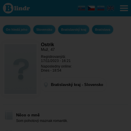
Ostrik - On
hledá jeho
Bratislavský
kraj -
Bratislava
On hledá jeho
Slovensko
Bratislavský kraj
Bratislava
Ostrik
Muž, 47
Registrovaný/á:
17/11/2023 - 16:21
Naposledny online:
Dnes - 18:54
Bratislavský kraj - Slovensko
Něco o mně
Som pohotový maznak romantik.