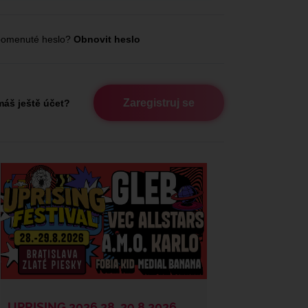
omenuté heslo?
Obnovit heslo
Zaregistruj se
áš ještě účet?