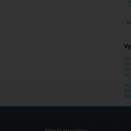
K
Vy
On 
On 
On 
On 
Se
Sez
Se