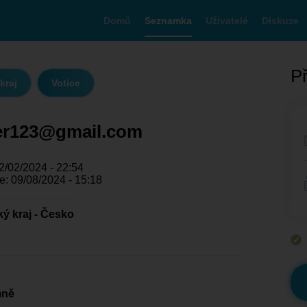
Domů
Seznamka
Uživatelé
Diskuze
Př
kraj
Votice
ler123@gmail.com
2/02/2024 - 22:54
e: 09/08/2024 - 15:18
ý kraj - Česko
mně