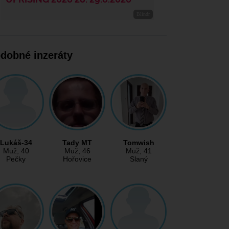
dobné inzeráty
Lukáš-34
Tady MT
Tomwish
Muž
, 40
Muž
, 46
Muž
, 41
Pečky
Hořovice
Slaný