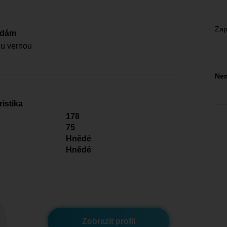
Zap
edám
ou vernou
Nem
istika
178
75
Hnědé
Hnědé
Zobrazit profil