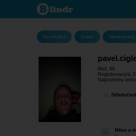
pavel.cigler123@gmail.com
- On hledá ji Středočeský
kraj - Votice
On hledá ji
Česko
Středočeský 
pavel.cig
Muž, 49
Registrovaný/á: 0
Naposledny onlin
Středočesk
Něco o 