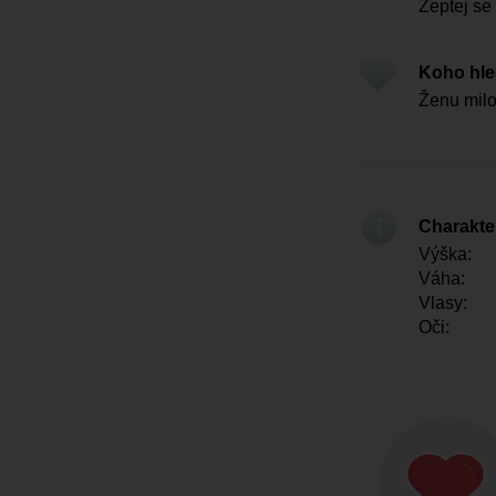
Zeptej se
Koho hl
Ženu mil
Charakter
Výška:
Váha:
Vlasy:
Oči: