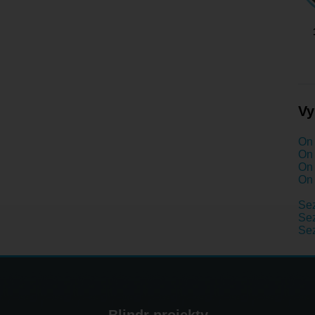
Vy
On 
On 
On 
On 
Se
Sez
Sez