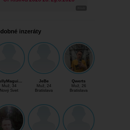
dobné inzeráty
ullyMagui…
JeBe
Qwerts
Muž
, 34
Muž
, 24
Muž
, 26
Nový Svet
Bratislava
Bratislava