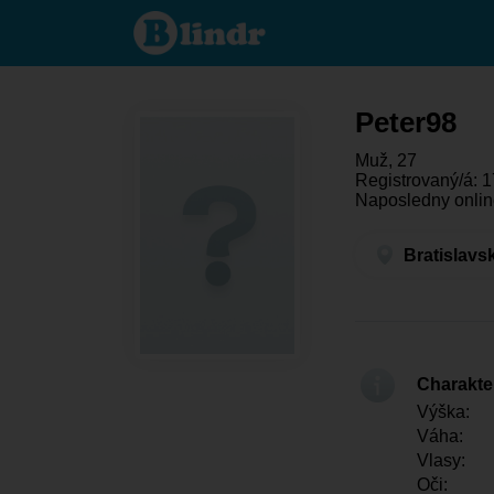
Peter98 - On
hledá
někoho
Bratislavský
kraj -
Bratislava
Peter98
Muž, 27
Registrovaný/á: 1
Naposledny onlin
Bratislavs
Charakter
Výška:
Váha:
Vlasy:
Oči: