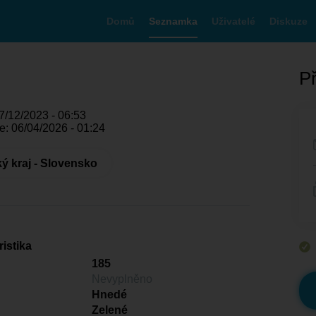
Domů
Seznamka
Uživatelé
Diskuze
Př
7/12/2023 - 06:53
e: 06/04/2026 - 01:24
ký kraj - Slovensko
istika
185
Nevyplněno
Hnedé
Zelené