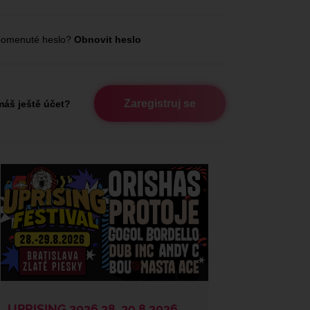
omenuté heslo?
Obnovit heslo
Zaregistruj se
áš ještě účet?