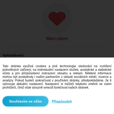
Mám zájem
Vyhledávání
Ona hledá jeho: Ženy, 26
Tato stránka využívá cookies a jiné technologie sledování na rozlišení
Ona hledá jeho: Ženy, 26 - Slovensko
jednotlivých zařízení, na individuální nastavení služeb, analytické a statistické
Ona hledá jeho: Ženy, 26 - Trnavský kraj
účely a pro přizpůsobení zobrazení obsahu a reklam. Některé informace
Ona hledá jeho: Ženy, 26 - Horná Krupá
mohou být poskytnuty i našim partnerům v oblasti sociálních médií, inzerce a
analýzy. Pokud budeš pokračovat v používání stránky, předpokládáme, že ti
Seznamka Slovensko
vyhovuje aktuální nastavení. Nastavení si můžeš kdykoliv změnit ve svém
Seznamka Trnavský kraj
prohlížeči, čímž však výrazně omezíš funkčnost našich stránek.
Seznamka Horná Krupá
Přizpůsobit
Doporučujeme