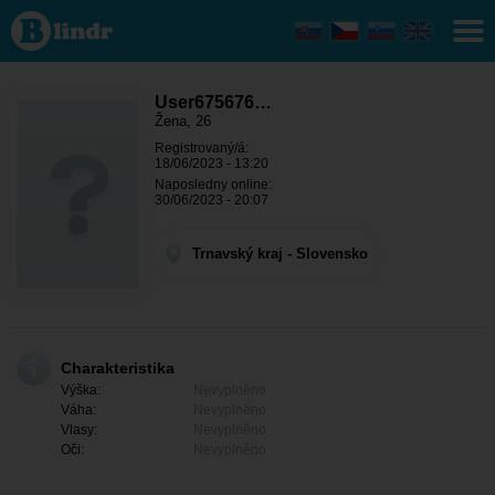
User675676265
- Ona hledá
někoho
Trnavský kraj -
Horná Krupá
User675676…
Žena, 26
Registrovaný/á:
18/06/2023 - 13:20
Naposledny online:
30/06/2023 - 20:07
Trnavský kraj - Slovensko
Charakteristika
Výška:
Nevyplněno
Váha:
Nevyplněno
Vlasy:
Nevyplněno
Oči:
Nevyplněno