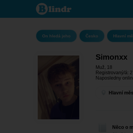
Simonxx
- On
hledá
jeho
Hlavní
město
Praha -
Praha
On hledá jeho
Česko
Hlavní mě
Simonxx
Muž, 18
Registrovaný/á: 2
Naposledny onlin
Hlavní měs
Něco o 