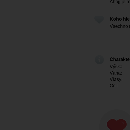
Ahojj je 
Koho hl
Vsechno
Charakter
Výška:
Váha:
Vlasy:
Oči: