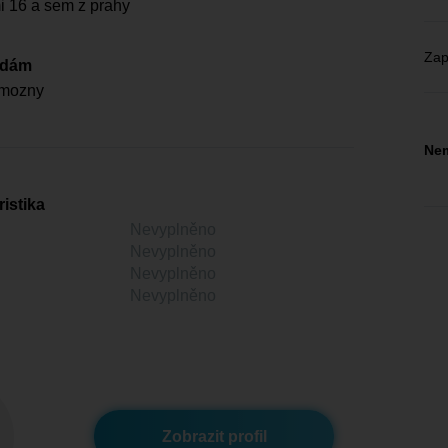
mi 16 a sem z prahy
Zap
edám
 mozny
Nem
istika
Nevyplněno
Nevyplněno
Nevyplněno
Nevyplněno
Zobrazit profil