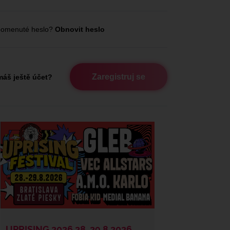
omenuté heslo?
Obnovit heslo
Zaregistruj se
áš ještě účet?