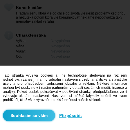
Koho hledám
Hľadám ženu ktorá vie co chce od života vie riešiť problémy keď prídu
a nezuteka potom ktorá vie komunikovať neklame nepodvadza taky
normálny základ vzťahu
Charakteristika
Výška:
Nevyplněno
Váha:
Nevyplněno
Vlasy:
Nevyplněno
Oči:
Nevyplněno
Tato stránka využívá cookies a jiné technologie sledování na rozlišení
jednotlivých zařízení, na individuální nastavení služeb, analytické a statistické
účely a pro přizpůsobení zobrazení obsahu a reklam. Některé informace
mohou být poskytnuty i našim partnerům v oblasti sociálních médií, inzerce a
analýzy. Pokud budeš pokračovat v používání stránky, předpokládáme, že ti
vyhovuje aktuální nastavení. Nastavení si můžeš kdykoliv změnit ve svém
prohlížeči, čímž však výrazně omezíš funkčnost našich stránek.
Mám zájem
Přizpůsobit