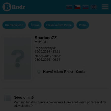
SpartacoZZ
- On hledá
jeho Hlavní
město
Praha -
Praha
On hledá jeho
Česko
Hlavní město Praha
Praha
SpartacoZZ
Muž, 31
Registrovaný/á:
25/10/2024 - 13:21
Naposledny online:
04/06/2026 - 06:54
Hlavní město Praha - Česko
Něco o mně
Mam rad turistiku zvieratá cestovanie fitness rad varím pozerám filmy
tak v skratke ?