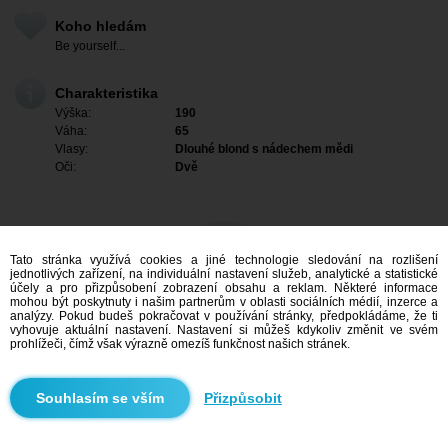
Koho hledám
Be yourself...
Charakteristika
Výška:
190
Váha:
65
Vlasy:
Dlouhé blond s nádechem mědi
Oči:
Dvě
Tato stránka využívá cookies a jiné technologie sledování na rozlišení
jednotlivých zařízení, na individuální nastavení služeb, analytické a statistické
účely a pro přizpůsobení zobrazení obsahu a reklam. Některé informace
mohou být poskytnuty i našim partnerům v oblasti sociálních médií, inzerce a
analýzy. Pokud budeš pokračovat v používání stránky, předpokládáme, že ti
vyhovuje aktuální nastavení. Nastavení si můžeš kdykoliv změnit ve svém
prohlížeči, čímž však výrazně omezíš funkčnost našich stránek.
Mám zájem
Přizpůsobit
Vyhledávání