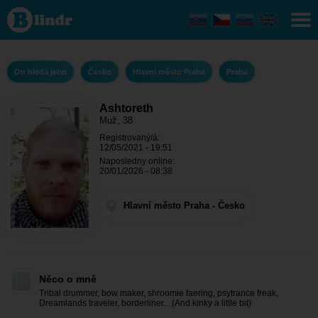
Ashtoreth
- On
hledá
jeho
Hlavní
město
On hledá jeho
Česko
Hlavní město Praha
Praha
Praha -
Praha
Ashtoreth
Muž, 38
Registrovaný/á:
12/05/2021 - 19:51
Naposledny online:
20/01/2026 - 08:38
Hlavní město Praha - Česko
Něco o mně
Tribal drummer, bow maker, shroomie faering, psytrance freak,
Dreamlands traveler, borderliner... (And kinky a little bit)