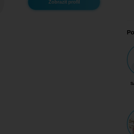
Zobrazit profil
Po
S