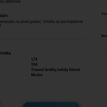
ly optimista
Zap
edám
marada na pivko,pokec. Vztahu se pochopitelne
?
Nem
istika
176
104
Tmavsi kratky,nekdy blond
Modre