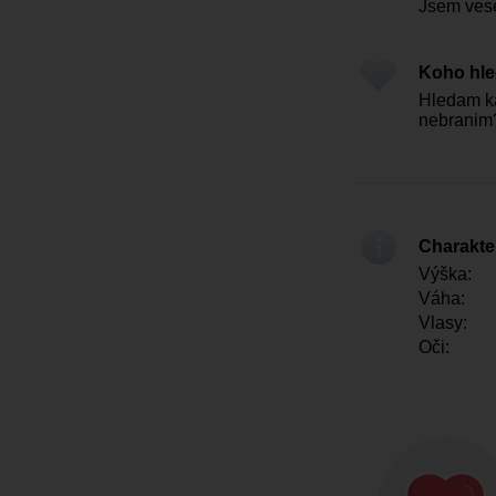
Jsem vese
Koho hl
Hledam ka
nebranim
Charakter
Výška:
Váha:
Vlasy:
Oči: