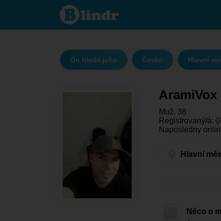
AramiVox
- On
hledá
jeho
Hlavní
město
Praha -
Praha
On hledá jeho
Česko
Hlavní mě
AramiVox
Muž, 38
Registrovaný/á: 0
Naposledny onlin
Hlavní měs
Něco o 