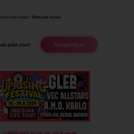
omenuté heslo?
Obnovit heslo
Zaregistruj se
áš ještě účet?