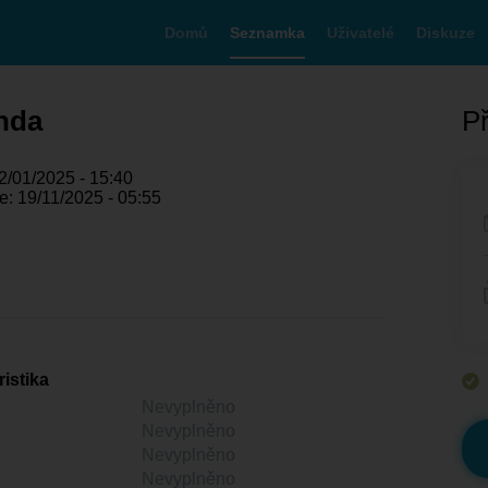
Domů
Seznamka
Uživatelé
Diskuze
nda
Př
2/01/2025 - 15:40
: 19/11/2025 - 05:55
istika
Nevyplněno
Nevyplněno
Nevyplněno
Nevyplněno