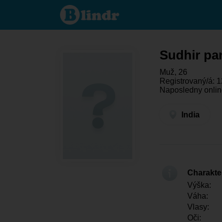
Sudhir
panda -
On
hledá
někoho
India
Sudhir pa
Muž, 26
Registrovaný/á: 1
Naposledny online
India
Charakter
Výška:
Váha:
Vlasy:
Oči: