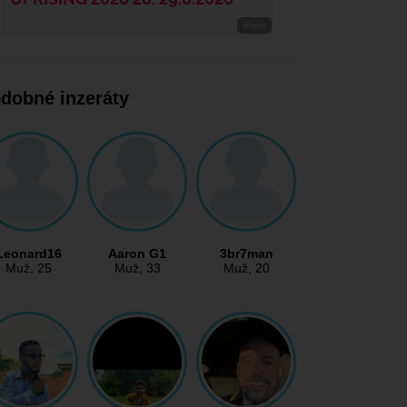
dobné inzeráty
Leonard16
Aaron G1
3br7man
Muž
, 25
Muž
, 33
Muž
, 20