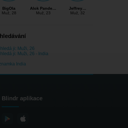
BigOla
Alok Pande…
Jeffrey…
Muž
, 28
Muž
, 23
Muž
, 32
hledávání
hledá ji: Muži, 26
hledá ji: Muži, 26 - India
znamka India
Blindr aplikace