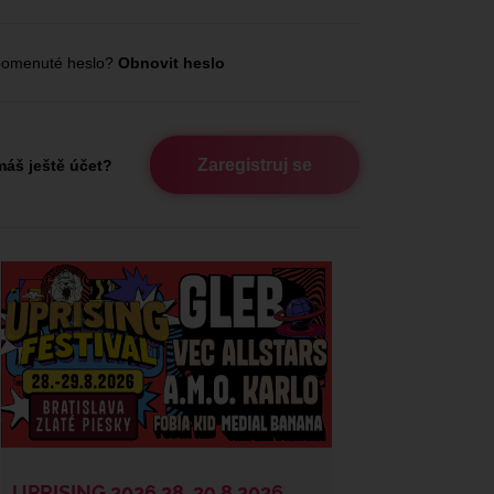
omenuté heslo?
Obnovit heslo
Zaregistruj se
áš ještě účet?