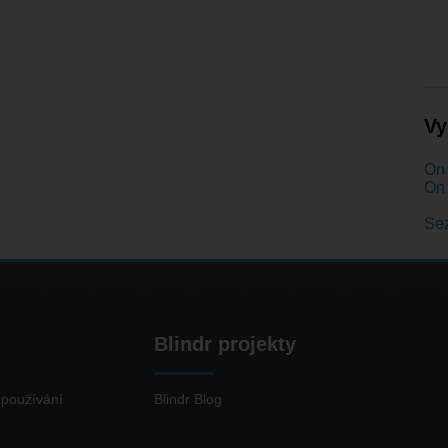
Vy
On 
On 
Se
Blindr projekty
používání
Blindr Blog