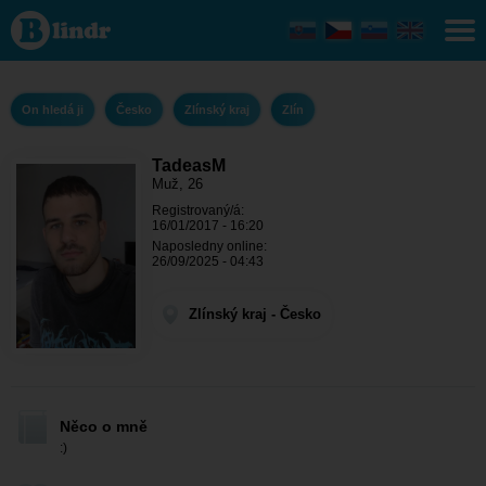
TadeasM
- On
hledá ji
Zlínský
kraj -
Zlín
On hledá ji
Česko
Zlínský kraj
Zlín
TadeasM
Muž, 26
Registrovaný/á:
16/01/2017 - 16:20
Naposledny online:
26/09/2025 - 04:43
Zlínský kraj - Česko
Něco o mně
:)