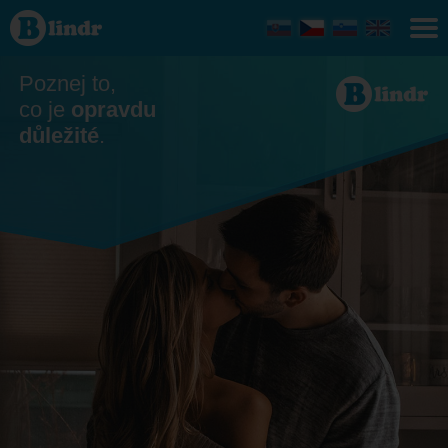
Seznamka
- On
hledá ji
Zlín
Poznej to,
co je
opravdu
důležité
.