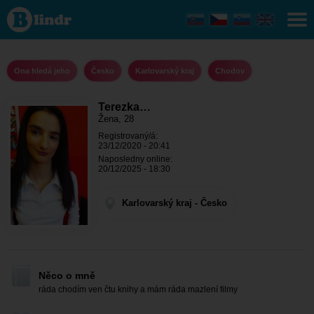
Terezka
Darvasova -
Ona hledá
jeho
Karlovarský
kraj -
Ona hledá jeho
Česko
Karlovarský kraj
Chodov
Chodov
Terezka…
Žena, 28
Registrovaný/á:
23/12/2020 - 20:41
Naposledny online:
20/12/2025 - 18:30
Karlovarský kraj - Česko
Něco o mně
ráda chodím ven čtu knihy a mám ráda mazlení filmy