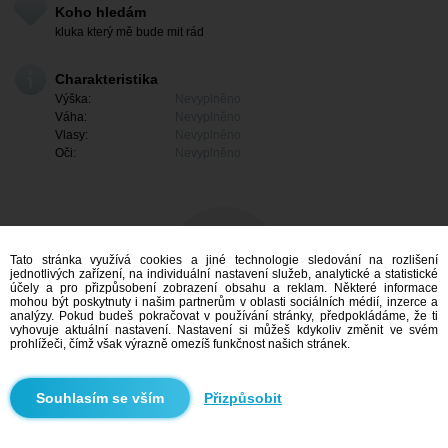
Koho hledám
kluka který mě bude mit rád
Charakteristika
Výška:
Nevyplněno
Váha:
Nevyplněno
Vlasy:
Nevyplněno
Oči:
Nevyplněno
Tato stránka využívá cookies a jiné technologie sledování na rozlišení
jednotlivých zařízení, na individuální nastavení služeb, analytické a statistické
účely a pro přizpůsobení zobrazení obsahu a reklam. Některé informace
mohou být poskytnuty i našim partnerům v oblasti sociálních médií, inzerce a
analýzy. Pokud budeš pokračovat v používání stránky, předpokládáme, že ti
vyhovuje aktuální nastavení. Nastavení si můžeš kdykoliv změnit ve svém
prohlížeči, čímž však výrazně omezíš funkčnost našich stránek.
Mám zájem
Přizpůsobit
Vyhledávání