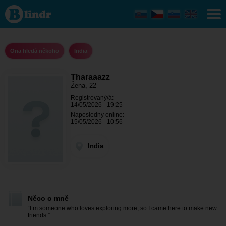
Tharaaazz
- Ona
hledá
někoho
India
Ona hledá někoho
India
Tharaaazz
Žena, 22
Registrovaný/á:
14/05/2026 - 19:25
Naposledny online:
15/05/2026 - 10:56
India
Něco o mně
“I’m someone who loves exploring more, so I came here to make new
friends.”