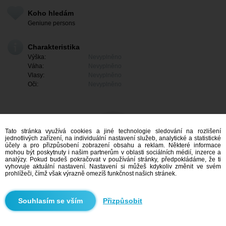
Koho hledám
Geniune persons
Charakteristika
Výška:
Nevyplněno
Váha:
Nevyplněno
Vlasy:
Nevyplněno
Oči:
Nevyplněno
Tato stránka využívá cookies a jiné technologie sledování na rozlišení
jednotlivých zařízení, na individuální nastavení služeb, analytické a statistické
účely a pro přizpůsobení zobrazení obsahu a reklam. Některé informace
mohou být poskytnuty i našim partnerům v oblasti sociálních médií, inzerce a
analýzy. Pokud budeš pokračovat v používání stránky, předpokládáme, že ti
vyhovuje aktuální nastavení. Nastavení si můžeš kdykoliv změnit ve svém
prohlížeči, čímž však výrazně omezíš funkčnost našich stránek.
Mám zájem
Přizpůsobit
Vyhledávání