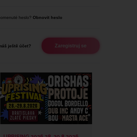
omenuté heslo?
Obnovit heslo
Zaregistruj se
áš ještě účet?