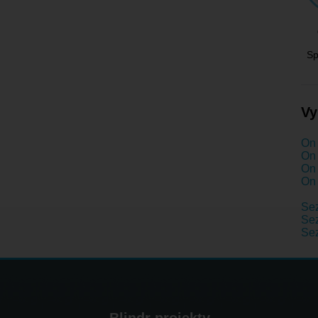
Sp
Vy
On 
On 
On 
On 
Se
Sez
Se