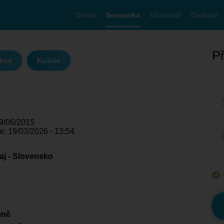
Domů
Seznamka
Uživatelé
Diskuze
Př
kraj
Košice
09/06/2015
e: 19/03/2026 - 13:54
aj - Slovensko
mně