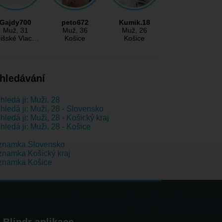
Gajdy700
peto672
Kumik.18
Muž
, 31
Muž
, 36
Muž
, 26
išské Vlac…
Košice
Košice
hledávání
hledá ji: Muži, 28
hledá ji: Muži, 28 - Slovensko
hledá ji: Muži, 28 - Košický kraj
hledá ji: Muži, 28 - Košice
znamka Slovensko
namka Košický kraj
znamka Košice