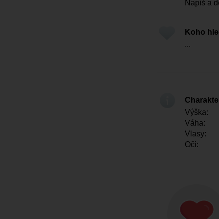
Napíš a d
Koho hl
...
Charakter
Výška:
Váha:
Vlasy:
Oči: