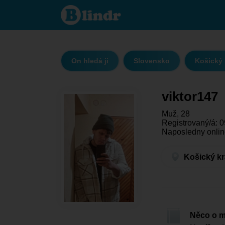
viktor147
- On
hledá ji
Košický
kraj -
Košice
On hledá ji
Slovensko
Košický 
viktor147
Muž, 28
Registrovaný/á: 
Naposledny onlin
Košický kr
Něco o 