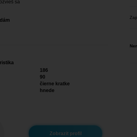
ozvieš sa
Zap
edám
Nem
istika
186
90
čierne kratke
hnede
Zobrazit profil